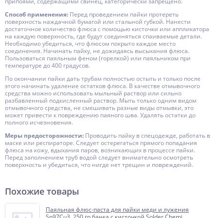
припоями, содержащими свинец, категорически запрещено.
Способ применения:
Перед проведением пайки протереть
поверхность наждачной бумагой или стальной губкой. Нанести
достаточное количество флюса с помощью кисточки или аппликатора
на каждую поверхность, где будут соединяться спаиваемые детали.
Необходимо убедиться, что флюсом покрыто каждое место
соединения. Начинать пайку, не дожидаясь высыхания флюса.
Пользоваться паяльным феном (горелкой) или паяльником при
температуре до 400 градусов.
По окончании пайки дать трубам полностью остыть и только после
этого начинать удаление остатков флюса. В качестве отмывочного
средства можно использовать мыльный раствор или сильно
разбавленный подкисленный раствор. Мыть только одним видом
отмывочного средства, не смешивать разные виды отмывки, это
может привести к повреждению паяного шва. Удалять остатки до
полного исчезновения.
Меры предосторожности:
Проводить пайку в спецодежде, работать в
маске или респираторе. Следует остерегаться прямого попадания
флюса на кожу, вдыхания паров, возникающих в процессе пайки.
Перед заполнением труб водой следует внимательно осмотреть
поверхность и убедиться, что нигде нет трещин и повреждений.
Похожие товары
Паяльная флюс-паста для пайки меди и лужения
Sn97Cu3, 250 гр,банка с кисточкой Solder Chemi