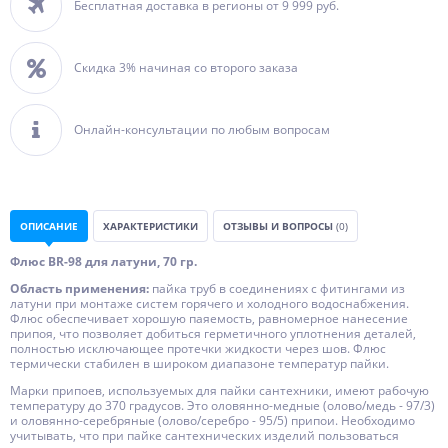
Бесплатная доставка в регионы от 9 999 руб.
Скидка 3% начиная со второго заказа
Онлайн-консультации по любым вопросам
ОПИСАНИЕ
ХАРАКТЕРИСТИКИ
ОТЗЫВЫ И ВОПРОСЫ
(0)
Флюс BR-98 для латуни, 70 гр.
Область применения:
пайка труб в соединениях с фитингами из
латуни при монтаже систем горячего и холодного водоснабжения.
Флюс обеспечивает хорошую паяемость, равномерное нанесение
припоя, что позволяет добиться герметичного уплотнения деталей,
полностью исключающее протечки жидкости через шов. Флюс
термически стабилен в широком диапазоне температур пайки.
Марки припоев, используемых для пайки сантехники, имеют рабочую
температуру до 370 градусов. Это оловянно-медные (олово/медь - 97/3)
и оловянно-серебряные (олово/серебро - 95/5) припои. Необходимо
учитывать, что при пайке сантехнических изделий пользоваться