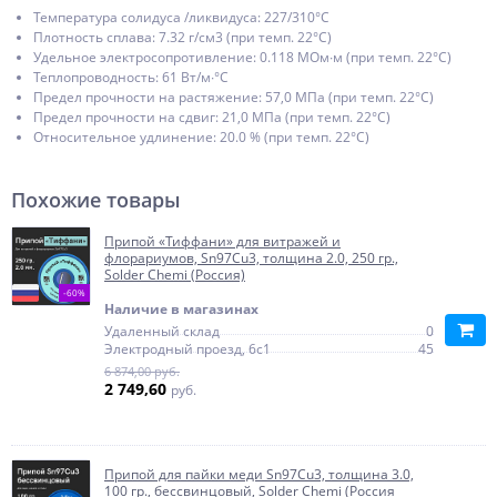
Температура солидуса /ликвидуса: 227/310°С
Плотность сплава: 7.32 г/см3 (при темп. 22°С)
Удельное электросопротивление: 0.118 МОм∙м (при темп. 22°С)
Теплопроводность: 61 Вт/м∙°С
Предел прочности на растяжение: 57,0 МПа (при темп. 22°С)
Предел прочности на сдвиг: 21,0 МПа (при темп. 22°С)
Относительное удлинение: 20.0 % (при темп. 22°С)
Похожие товары
Припой «Тиффани» для витражей и
флорариумов, Sn97Cu3, толщина 2.0, 250 гр.,
Solder Chemi (Россия)
-60%
Наличие в магазинах
Удаленный склад
0
Электродный проезд, 6с1
45
6 874,00 руб.
2 749,60
руб.
Припой для пайки меди Sn97Cu3, толщина 3.0,
100 гр., бессвинцовый, Solder Chemi (Россия