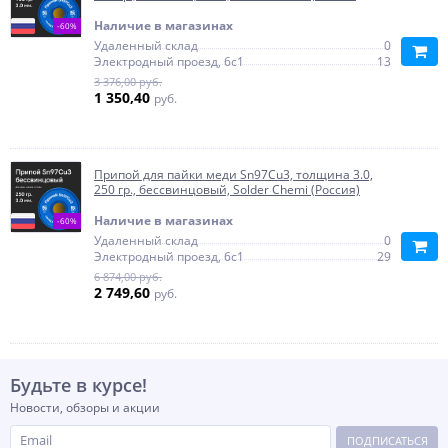
Наличие в магазинах
-60%
Удаленный склад
0
Электродный проезд, 6с1
13
3 376,00 руб.
1 350,40
руб.
Припой для пайки меди Sn97Cu3, толщина 3.0,
250 гр., бессвинцовый, Solder Chemi (Россия)
Наличие в магазинах
-60%
Удаленный склад
0
Электродный проезд, 6с1
29
6 874,00 руб.
2 749,60
руб.
Будьте в курсе!
Новости, обзоры и акции
ПОДПИСАТЬСЯ