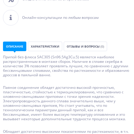
Онлайн-консультации по любым вопросам
ОПИСАНИЕ
ХАРАКТЕРИСТИКИ
ОТЗЫВЫ И ВОПРОСЫ
(0)
Припой без флюса SAC305 (Sn96.5Ag3Cu.5) является наиболее
распространенным в монтаже сборок. Наличие в сплаве серебра в
количестве 3% позволяет проявлять лучшие, по сравнению с другими
бессвинцовыми сплавами, свойства по растекаемости и образованию
дроссов в паяльной ванне.
Паяное соединение обладет достаточно высокой прочностью,
пластичностью, стойкостью к термоциклированию, что сравнимо с
оловянно-свинцовыми припоями с точки зрения надежности.
Электропроводность данного сплава значительно выше, чем у
оловянно-свинцовых припоев, Но стоит учитывать, что по
технологическим параметрам данный припой, как и все
бессвинцовые, имеет более высокую температуру оплавления и это
вызывает некоторые дополнительные трудности процесса монтажа.
Обладает достаточно высокими показателями по растекаемости, в т.ч.