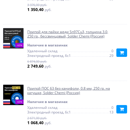
3 376,00 руб.
1 350,40
руб.
Припой для пайки меди Sn97Cu3, толщина 3.0,
250 гр., бессвинцовый, Solder Chemi (Россия)
Наличие в магазинах
-60%
Удаленный склад
0
Электродный проезд, 6с1
29
6 874,00 руб.
2 749,60
руб.
Припой ПОС 63 без канифоли, 0.8 мм, 250 гр. на
катушке, Solder Chemi (Россия)
Наличие в магазинах
-60%
Удаленный склад
0
Электродный проезд, 6с1
13
2 671,00 руб.
1 068,40
руб.