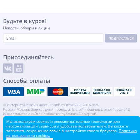
Будьте в курсе!
Новости, обзоры и акции
ПОДПИСАТЬСЯ
Присоединяйтесь
Способы оплаты
© Интернет-магазин инженерной сантехники, 2003-2026
Россия, Москва, Электродный проезд, д. 6, стр.1, подъезд 2, этаж 1, офис 12
Информация на сайте не является публичной офертой.
ИНН: 7720553918 КПП: 772001001
Мы используем cookies и рекомендательные технологии для
Контакты
Карта сайта
персонализации сервисов и удобства пользователей. Вы можете
запретить сохранение cookie в настройках своего браузера.
Политика
использования cookies.