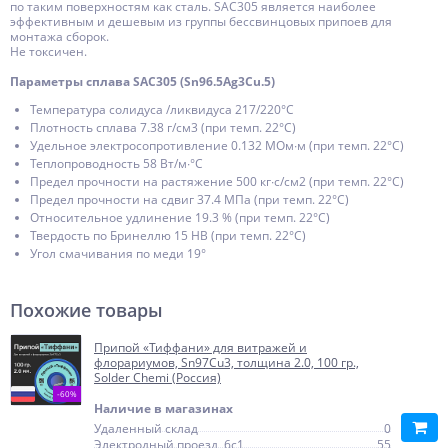
по таким поверхностям как сталь. SAC305 является наиболее
эффективным и дешевым из группы бессвинцовых припоев для
монтажа сборок.
Не токсичен.
Параметры сплава SAC305 (Sn96.5Ag3Cu.5)
Температура солидуса /ликвидуса 217/220°С
Плотность сплава 7.38 г/см3 (при темп. 22°С)
Удельное электросопротивление 0.132 МОм∙м (при темп. 22°С)
Теплопроводность 58 Вт/м∙°С
Предел прочности на растяжение 500 кг∙с/см2 (при темп. 22°С)
Предел прочности на сдвиг 37.4 МПа (при темп. 22°С)
Относительное удлинение 19.3 % (при темп. 22°С)
Твердость по Бринеллю 15 НВ (при темп. 22°С)
Угол смачивания по меди 19°
Похожие товары
Припой «Тиффани» для витражей и
флорариумов, Sn97Cu3, толщина 2.0, 100 гр.,
Solder Chemi (Россия)
-60%
Наличие в магазинах
Удаленный склад
0
Электродный проезд, 6с1
55