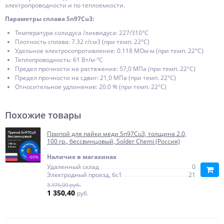
электропроводности и по теплоемкости.
Параметры сплава Sn97Cu3:
Температура солидуса /ликвидуса: 227/310°С
Плотность сплава: 7.32 г/см3 (при темп. 22°С)
Удельное электросопротивление: 0.118 МОм∙м (при темп. 22°С)
Теплопроводность: 61 Вт/м∙°С
Предел прочности на растяжение: 57,0 МПа (при темп. 22°С)
Предел прочности на сдвиг: 21,0 МПа (при темп. 22°С)
Относительное удлинение: 20.0 % (при темп. 22°С)
Похожие товары
Припой для пайки меди Sn97Cu3, толщина 2.0,
100 гр., бессвинцовый, Solder Chemi (Россия)
Наличие в магазинах
-60%
Удаленный склад
0
Электродный проезд, 6с1
21
3 376,00 руб.
1 350,40
руб.