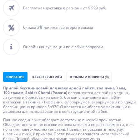
Бесплатная доставка в регионы от 9 999 руб.
Скидка 3% начиная со второго заказа
Онлайн-консультации по любым вопросам
ОПИСАНИЕ
ХАРАКТЕРИСТИКИ
ОТЗЫВЫ И ВОПРОСЫ
(0)
Припой бессвинцовый для ювелирной пайки, толщина 3 мм,
100 грамм, Solder Chemi (Россия)
используется для пайки медных,
латунных и бронзовых изделий. Создан специально для пайки
витражей в технике «Тиффани», флорариумов, аквариумов и пр. Среди
бессвинцовых припоев Sn97Cu3 является наиболее эффективным и
дешевым для использования в конструкционной пайке.
Паяное соединение обладает достаточно высокой прочностью.
Обладает достаточно высокими показателями по растекаемости, в т.ч.
по таким поверхностям как сталь. Позволяет создавать текстуру:
шарики и пики, к примеру. После пайки появляется металлический
блеск. Припой обладает высокими показателями по