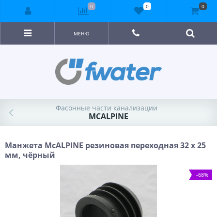
0
0
0
МЕНЮ
Фасонные части канализации
MCALPINE
Манжета McALPINE резиновая переходная 32 х 25
мм, чёрный
-68%