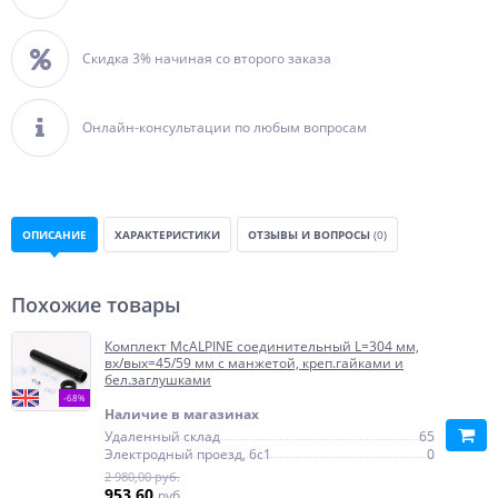
Скидка 3% начиная со второго заказа
Онлайн-консультации по любым вопросам
ОПИСАНИЕ
ХАРАКТЕРИСТИКИ
ОТЗЫВЫ И ВОПРОСЫ
(0)
Похожие товары
Комплект McALPINE соединительный L=304 мм,
вх/вых=45/59 мм с манжетой, креп.гайками и
бел.заглушками
-68%
Наличие в магазинах
Удаленный склад
65
Электродный проезд, 6с1
0
2 980,00 руб.
953,60
руб.