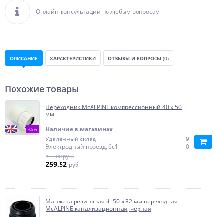
Онлайн-консультации по любым вопросам
ОПИСАНИЕ
ХАРАКТЕРИСТИКИ
ОТЗЫВЫ И ВОПРОСЫ
(0)
Похожие товары
Переходник McALPINE компрессионный 40 х 50
мм
Наличие в магазинах
-68%
Удаленный склад
9
Электродный проезд, 6с1
0
811,00 руб.
259,52
руб.
Манжета резиновая d=50 х 32 мм переходная
McALPINE канализационная, черная