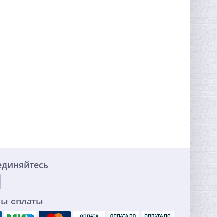
единяйтесь
бы оплаты