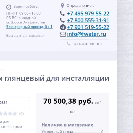
Определение...
Время работы:
+7 495 979-55-22
ПН-ПТ: 09.00 - 18.00
СБ-ВС: выходной
+7 800 555-31-91
м. Шоссе Энтузиастов
+7 901 519-55-22
Электродный проезд, 6 с 1
info@fwater.ru
Бесплатная парковка
ЗАКАЗАТЬ ЗВОНОК
CE
ом глянцевый для инсталляции
70 500,38 руб.
за 1
0831
шт
(0)
а для
Наличие в магазинах
are II, хром
Удаленный склад
0