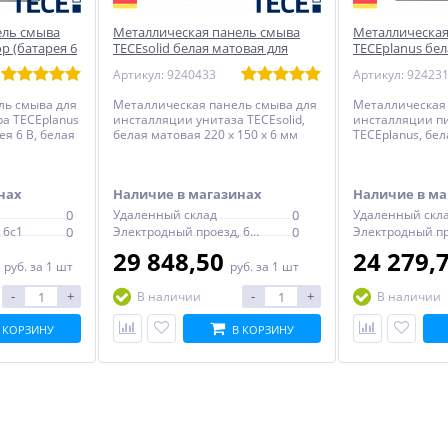
ель смыва
Металлическая панель смыва
Металлическая
р (батарея 6
TECEsolid белая матовая для
TECEplanus бел
120 x 100 x 12
инсталляции унитаза 220 x 150 x
инсталляции пи
Артикул: 9240433
Артикул: 92423
6 мм
x 12 мм
ль смыва для
Металлическая панель смыва для
Металлическая
а TECEplanus
инсталляции унитаза TECEsolid,
инсталляции п
ея 6 В, белая
белая матовая 220 x 150 x 6 мм
TECEplanus, бел
x 12 мм
100 x 12 мм
нах
Наличие в магазинах
Наличие в ма
0
Удаленный склад
0
Удаленный скл
 6с1
0
Электродный проезд, 6с1
0
0
29 848,50
24 279,
руб.
за 1 шт
руб.
за 1 шт
-
+
-
+
В наличии
В наличии
 КОРЗИНУ
В КОРЗИНУ