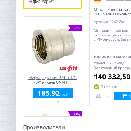
Металлическая пан
TECEplanus ИК-сенсо
V) белая глянцевая, 
Артикул: 9242356
мм
-68%
Металлическая пане
инсталляции писсуар
с ИК-сенсором, батар
глянцевая 120 x 100 
Наличие в магази
Удаленный склад
Электродный проезд,
140 332,5
Муфта редукция 3/4" x 1/2"
(ВР) никель UNI-FITT
В наличии
185,92
руб.
В
581,00 руб.
-68%
Производители