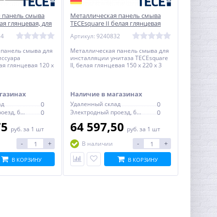
 панель смыва
Металлическая панель смыва
ая глянцевая, для
TECEsquare II белая глянцевая
ссуара, 120 x 100
для инсталляции унитаза, 150 x
14
Артикул: 9240832
220 x 3 мм
 панель смыва для
Металлическая панель смыва для
иссуара
инсталляции унитаза TECEsquare
ая глянцевая 120 x
II, белая глянцевая 150 x 220 x 3
мм
газинах
Наличие в магазинах
ад
0
Удаленный склад
0
Электродный проезд, 6с1
0
Электродный проезд, 6с1
0
75
64 597,50
руб.
за 1 шт
руб.
за 1 шт
-
+
-
+
В наличии
В КОРЗИНУ
В КОРЗИНУ