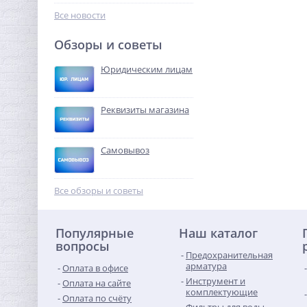
84,16
руб.
Все новости
263,00 руб.
Обзоры и советы
ХИТ
Юридическим лицам
-55%
Реквизиты магазина
Самовывоз
Набор сантехнических
прокладок (410 штук) 12
Все обзоры и советы
размеров O-ring /
499,00
IDRONORD (Италия)
руб.
Популярные
Наш каталог
1 100,00 руб.
вопросы
Предохранительная
-68%
арматура
Оплата в офисе
Инструмент и
Оплата на сайте
комплектующие
Оплата по счёту