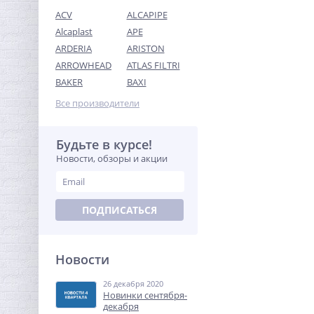
ACV
ALCAPIPE
Alcaplast
APE
ARDERIA
ARISTON
ARROWHEAD
ATLAS FILTRI
Переходник резьбовой
BAKER
BAXI
3/4" x 1/2" ВН никель UNI-
FITT
Все производители
180,16
руб.
563,00 руб.
Будьте в курсе!
Новости, обзоры и акции
-68%
ПОДПИСАТЬСЯ
Новости
26 декабря 2020
Ниппель резьбовой 1/2" x
Новинки сентября-
1/2" (НР) никель UNI-FITT
декабря