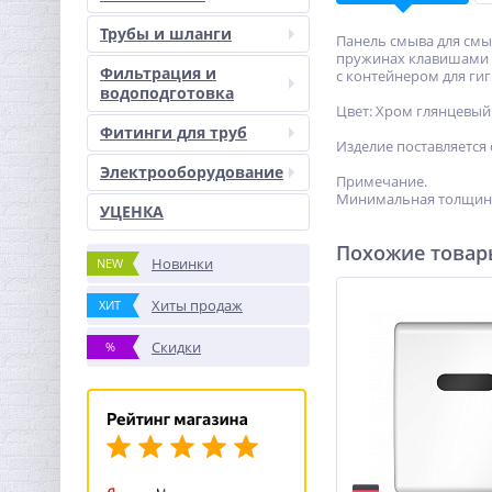
Трубы и шланги
Панель смыва для смы
пружинах клавишами к
Фильтрация и
с контейнером для гиг
водоподготовка
Цвет: Хром глянцевый
Фитинги для труб
Изделие поставляется
Электрооборудование
Примечание.
Минимальная толщина
УЦЕНКА
Похожие това
Новинки
NEW
Хиты продаж
ХИТ
Скидки
%