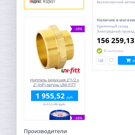
бесконтактной актив
батарея 6 В, нержав
сатин (с покрытием 
отпечатков пальцев) 
Наличие в магази
мм
Удаленный склад
-68%
Электродный проезд,
156 259,1
В наличии
В
Ниппель редукция 2"1/2 x
2" (НР) латунь UNI-FITT
1 955,52
руб.
6 111,00 руб.
-68%
Производители