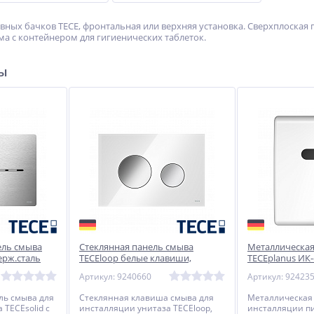
вных бачков TECE, фронтальная или верхняя установка. Сверхплоская
а с контейнером для гигиенических таблеток.
ры
ель смыва
Стеклянная панель смыва
Металлическая
нерж.сталь
TECEloop белые клавиши,
TECEplanus ИК-
таза 220 x
глянцевый хром панель, 216 x
V) белая глянце
Артикул: 9240660
Артикул: 92423
145 x 6 мм
мм
ль смыва для
Стеклянная клавиша смыва для
Металлическая
 TECEsolid с
инсталляции унитаза TECEloop,
инсталляции пи