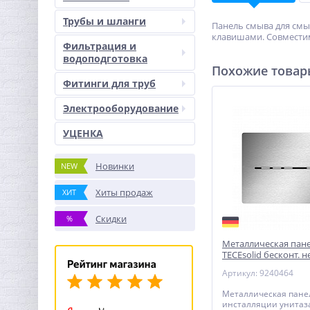
Трубы и шланги
Панель смыва для смы
клавишами. Совместим
Фильтрация и
водоподготовка
Похожие това
Фитинги для труб
Электрооборудование
УЦЕНКА
Новинки
NEW
Хиты продаж
ХИТ
Скидки
%
Металлическая пан
TECEsolid бесконт. 
для инсталляции уни
Артикул: 9240464
150 x 6 мм
Металлическая пане
инсталляции унитаза