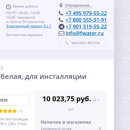
Определение...
Время работы:
+7 495 979-55-22
ПН-ПТ: 09.00 - 18.00
СБ-ВС: выходной
+7 800 555-31-91
м. Шоссе Энтузиастов
+7 901 519-55-22
Электродный проезд, 6 с 1
info@fwater.ru
Бесплатная парковка
ЗАКАЗАТЬ ЗВОНОК
CE
 белая, для инсталляции
10 023,75 руб.
за 1
0920
шт
(1)
для инсталляции
Наличие в магазинах
50 x 220 x 5 мм
Удаленный склад
0