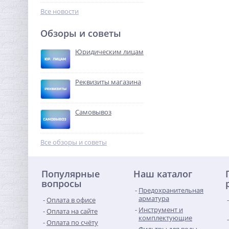
240,32
руб.
Все новости
751,00 руб.
Обзоры и советы
-68%
Юридическим лицам
Реквизиты магазина
Самовывоз
Предохранительный
клапан 1/2 x3/4 ROMMER
Все обзоры и советы
для отопления 2,5 бар
323,84
руб.
Популярные
Наш каталог
1 012,00 руб.
вопросы
Предохранительная
-68%
арматура
Оплата в офисе
Инструмент и
Оплата на сайте
комплектующие
Оплата по счёту