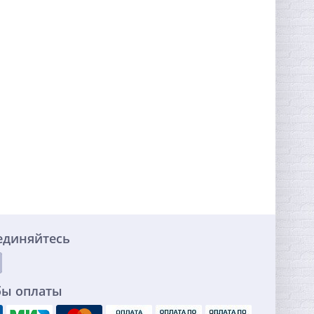
единяйтесь
бы оплаты