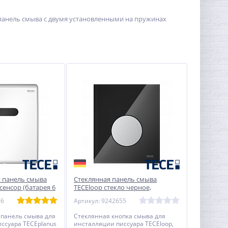
 панель смыва с двумя установленными на пружинах
 панель смыва
Стеклянная панель смыва
сенсор (батарея 6
TECEloop стекло черное,
вая, 120 x 100 x 12
клавиша хром матовый, 124 x
56
Артикул: 9242655
104 x 11 мм
 панель смыва для
Стеклянная кнопка смыва для
ссуара TECEplanus
инсталляции писсуара TECEloop,