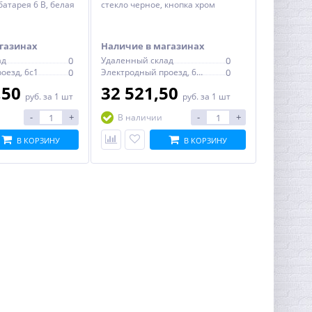
батарея 6 В, белая
стекло черное, кнопка хром
 100 x 12 мм
матовый 124 x 104 x 11 мм
газинах
Наличие в магазинах
ад
0
Удаленный склад
0
оезд, 6с1
0
Электродный проезд, 6с1
0
,50
32 521,50
руб.
за 1 шт
руб.
за 1 шт
-
+
-
+
В наличии
В КОРЗИНУ
В КОРЗИНУ