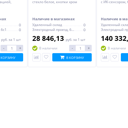
ацией,
стекло белое, кнопки хром
с ИК-сенсором, 
еющая сталь,
глянцевый 216 x 145 x 6 мм
глянцевая 120 x
против
220 x 150 x 6
нах
Наличие в магазинах
Наличие в ма
0
Удаленный склад
0
Удаленный скл
 6с1
0
Электродный проезд, 6с1
0
Электродный пр
3
28 846,13
140 332
руб.
за 1 шт
руб.
за 1 шт
-
+
-
+
В наличии
В наличии
 КОРЗИНУ
В КОРЗИНУ