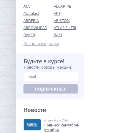
ACV
ALCAPIPE
Alcaplast
APE
ARDERIA
ARISTON
ARROWHEAD
ATLAS FILTRI
Предохранительный
BAKER
BAXI
клапан 1/2 x3/4 ROMMER
для систем водоснабжения
Все производители
323,84
8 бар
руб.
1 012,00 руб.
Будьте в курсе!
Новости, обзоры и акции
-68%
ПОДПИСАТЬСЯ
Новости
26 декабря 2020
Ниппель редукция 1" x 1/2"
Новинки сентября-
(НР) латунь UNI-FITT
декабря