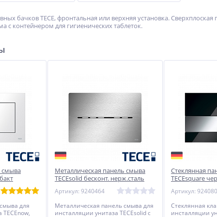
вных бачков TECE, фронтальная или верхняя установка. Сверхплоская
а с контейнером для гигиенических таблеток.
ры
ь смыва
Металлическая панель смыва
Стеклянная па
бакт
TECEsolid бесконт. нерж.сталь
TECEsquare чер
лляции
для инсталляции унитаза 220 x
клавиши хром 
Артикул: 9240464
Артикул: 92408
5 мм
150 x 6 мм
220 x 11 мм
 смыва для
Металлическая панель смыва для
Стеклянная кл
а TECEnow,
инсталляции унитаза TECEsolid с
инсталляции ун