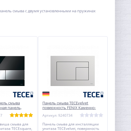
 панель смыва с двумя установленными на пружинах
нель смыва
Панель смыва TECEvelvet
ная панель,
поверхность FENIX Каменно-
глянцевый, 150 x
серая для инсталляции унитаза
07
Артикул: 9240734
150 x 220 x 5 мм
авиша смыва для
Панель смыва для инсталляции
итаза TECEsquare,
унитаза TECEvelvet, поверхность