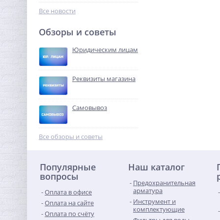
916,80
руб.
Все новости
2 865,00 руб.
Обзоры и советы
-68%
Юридическим лицам
Реквизиты магазина
Самовывоз
Муфта резьбовая 3/8" x
3/8" (ВР) никель UNI-FITT
Все обзоры и советы
155,84
руб.
Популярные
Наш каталог
487,00 руб.
вопросы
Предохранительная
-68%
арматура
Оплата в офисе
Инструмент и
Оплата на сайте
комплектующие
Оплата по счёту