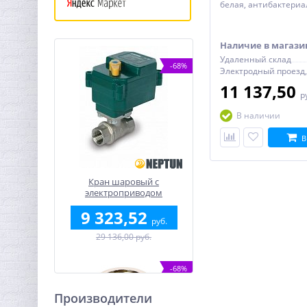
белая, антибактери
покрытие 150 x 220 x
Наличие в магази
Удаленный склад
-68%
11 137,50
р
В наличии
В
Кран шаровый с
электроприводом
BugattiPro 12В 3/4"
9 323,52
руб.
29 136,00 руб.
-68%
Производители