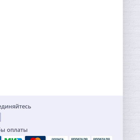
единяйтесь
бы оплаты