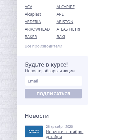
ACV
ALCAPIPE
Alcaplast
APE
ARDERIA
ARISTON
ARROWHEAD
ATLAS FILTRI
Тройник резьбовой (ВР)
BAKER
BAXI
1/2" никель UNI-FITT
Все производители
233,92
руб.
731,00 руб.
Будьте в курсе!
Новости, обзоры и акции
-68%
ПОДПИСАТЬСЯ
Новости
26 декабря 2020
Ниппель резьбовой 2" (НР)
Новинки сентября-
никель UNI-FITT
декабря