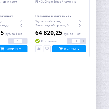
 кнопки хром
FENIX, Grigio Efeso / Каменно-
 220 x 11 мм
серая, покрытие против
отпечатков пальцев 150 x 220 x 5
мм
газинах
Наличие в магазинах
ад
0
Удаленный склад
0
Электродный проезд, 6с1
0
Электродный проезд, 6с1
0
75
64 820,25
руб.
за 1 шт
руб.
за 1 шт
-
+
-
+
В наличии
В КОРЗИНУ
В КОРЗИНУ