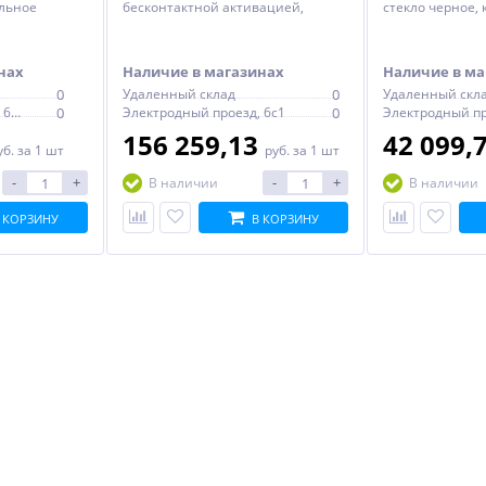
альное
бесконтактной активацией,
стекло черное,
 5 мм
батарея 6 В, нержавеющая сталь,
глянцевый 150 x
сатин (с покрытием против
отпечатков пальцев) 220 x 150 x 6
нах
Наличие в магазинах
Наличие в ма
мм
0
Удаленный склад
0
Удаленный скл
Электродный проезд, 6с1
0
Электродный проезд, 6с1
0
156 259,13
42 099,
уб.
за 1 шт
руб.
за 1 шт
-
+
-
+
В наличии
В наличии
 КОРЗИНУ
В КОРЗИНУ