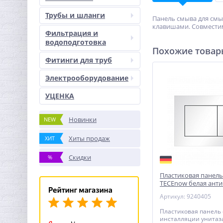
Трубы и шланги
Панель смыва для смы
клавишами. Совместим
Фильтрация и
водоподготовка
Похожие това
Фитинги для труб
Электрооборудование
УЦЕНКА
Новинки
NEW
Хиты продаж
ХИТ
Скидки
%
Пластиковая панел
TECEnow белая анти
покрытие для инста
Артикул: 9240405
унитаза 150 x 220 x 
Пластиковая панель
инсталляции унитаз