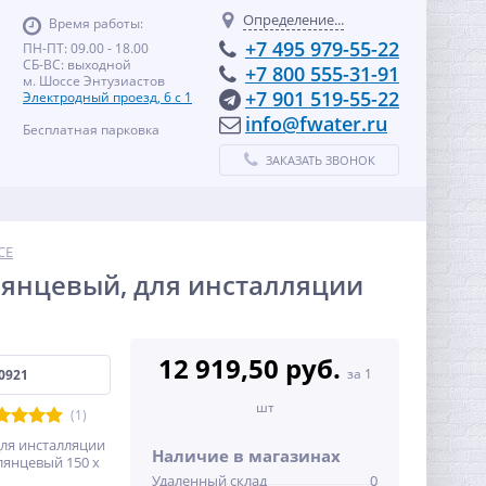
Определение...
Время работы:
+7 495 979-55-22
ПН-ПТ: 09.00 - 18.00
СБ-ВС: выходной
+7 800 555-31-91
м. Шоссе Энтузиастов
+7 901 519-55-22
Электродный проезд, 6 с 1
info@fwater.ru
Бесплатная парковка
ЗАКАЗАТЬ ЗВОНОК
CE
лянцевый, для инсталляции
12 919,50 руб.
за 1
0921
шт
(1)
для инсталляции
Наличие в магазинах
глянцевый 150 x
Удаленный склад
0