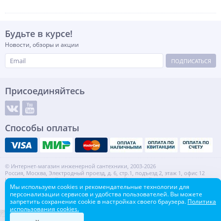
Будьте в курсе!
Новости, обзоры и акции
ПОДПИСАТЬСЯ
Присоединяйтесь
Способы оплаты
© Интернет-магазин инженерной сантехники, 2003-2026
Россия, Москва, Электродный проезд, д. 6, стр.1, подъезд 2, этаж 1, офис 12
Информация на сайте не является публичной офертой.
Мы используем cookies и рекомендательные технологии для
ИНН: 7720553918 КПП: 772001001
персонализации сервисов и удобства пользователей. Вы можете
Контакты
Карта сайта
запретить сохранение cookie в настройках своего браузера.
Политика
использования cookies.