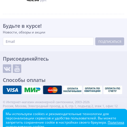
Будьте в курсе!
Новости, обзоры и акции
ПОДПИСАТЬСЯ
Присоединяйтесь
Способы оплаты
© Интернет-магазин инженерной сантехники, 2003-2026
Россия, Москва, Электродный проезд, д. 6, стр.1, подъезд 2, этаж 1, офис 12
Информация на сайте не является публичной офертой.
Мы используем cookies и рекомендательные технологии для
ИНН: 7720553918 КПП: 772001001
персонализации сервисов и удобства пользователей. Вы можете
Контакты
Карта сайта
запретить сохранение cookie в настройках своего браузера.
Политика
использования cookies.