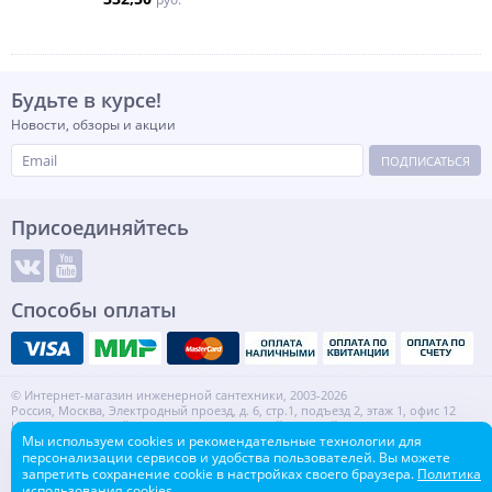
Будьте в курсе!
Новости, обзоры и акции
ПОДПИСАТЬСЯ
Присоединяйтесь
Способы оплаты
© Интернет-магазин инженерной сантехники, 2003-2026
Россия, Москва, Электродный проезд, д. 6, стр.1, подъезд 2, этаж 1, офис 12
Информация на сайте не является публичной офертой.
Мы используем cookies и рекомендательные технологии для
ИНН: 7720553918 КПП: 772001001
персонализации сервисов и удобства пользователей. Вы можете
Контакты
Карта сайта
запретить сохранение cookie в настройках своего браузера.
Политика
использования cookies.