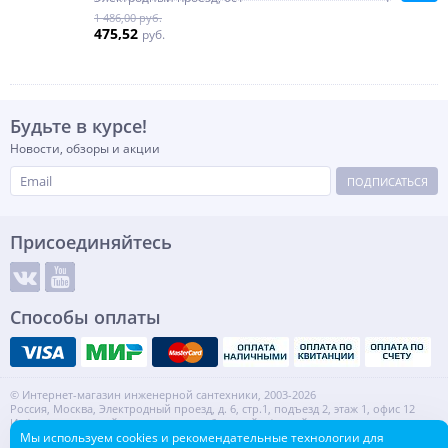
1 486,00 руб.
475,52
руб.
Будьте в курсе!
Новости, обзоры и акции
ПОДПИСАТЬСЯ
Присоединяйтесь
Способы оплаты
© Интернет-магазин инженерной сантехники, 2003-2026
Россия, Москва, Электродный проезд, д. 6, стр.1, подъезд 2, этаж 1, офис 12
Информация на сайте не является публичной офертой.
ИНН: 7720553918 КПП: 772001001
Мы используем cookies и рекомендательные технологии для