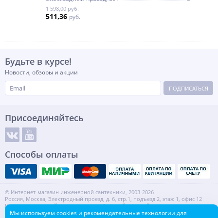
1 598,00 руб.
511,36
руб.
Будьте в курсе!
Новости, обзоры и акции
ПОДПИСАТЬСЯ
Присоединяйтесь
Способы оплаты
© Интернет-магазин инженерной сантехники, 2003-2026
Россия, Москва, Электродный проезд, д. 6, стр.1, подъезд 2, этаж 1, офис 12
Информация на сайте не является публичной офертой.
ИНН: 7720553918 КПП: 772001001
Мы используем cookies и рекомендательные технологии для