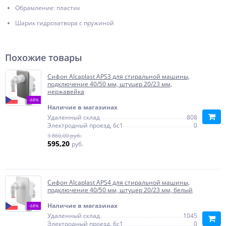
Обрамление: пластик
Шарик гидрозатвора с пружиной
Похожие товары
Сифон Alcaplast APS3 для стиральной машины,
подключение 40/50 мм, штуцер 20/23 мм,
нержавейка
-68%
Наличие в магазинах
Удаленный склад
808
Электродный проезд, 6с1
0
1 860,00 руб.
595,20
руб.
Сифон Alcaplast APS4 для стиральной машины,
подключение 40/50 мм, штуцер 20/23 мм, белый
Наличие в магазинах
-68%
Удаленный склад
1045
Электродный проезд, 6с1
0