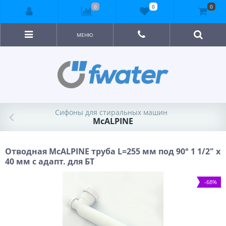
0
0
0
МЕНЮ
Сифоны для стиральных машин
McALPINE
Отводная McALPINE труба L=255 мм под 90° 1 1/2" х
40 мм с адапт. для БТ
-68%