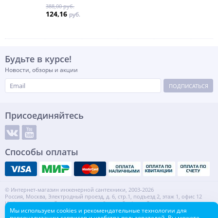
388,00 руб.
124,16
руб.
Будьте в курсе!
Новости, обзоры и акции
ПОДПИСАТЬСЯ
Присоединяйтесь
Способы оплаты
© Интернет-магазин инженерной сантехники, 2003-2026
Россия, Москва, Электродный проезд, д. 6, стр.1, подъезд 2, этаж 1, офис 12
Информация на сайте не является публичной офертой.
ИНН: 7720553918 КПП: 772001001
Мы используем cookies и рекомендательные технологии для
персонализации сервисов и удобства пользователей. Вы можете