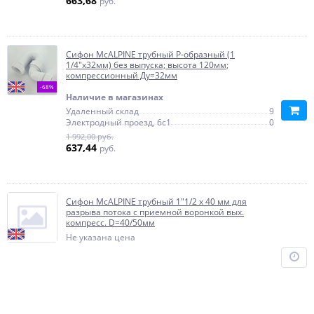
663,68
руб.
Сифон McALPINE трубный Р-образный (1
1/4"х32мм) без выпуска; высота 120мм;
компрессионный Ду=32мм
-68%
Наличие в магазинах
Удаленный склад
9
Электродный проезд, 6с1
0
1 992,00 руб.
637,44
руб.
Сифон McALPINE трубный 1"1/2 х 40 мм для
разрыва потока с приемной воронкой вых.
компресс. D=40/50мм
Не указана цена