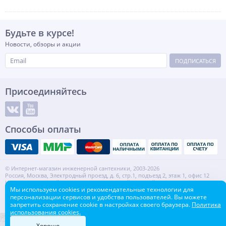
Будьте в курсе!
Новости, обзоры и акции
ПОДПИСАТЬСЯ
Присоединяйтесь
Способы оплаты
© Интернет-магазин инженерной сантехники, 2003-2026
Россия, Москва, Электродный проезд, д. 6, стр.1, подъезд 2, этаж 1, офис 12
Информация на сайте не является публичной офертой.
Мы используем cookies и рекомендательные технологии для
ИНН: 7720553918 КПП: 772001001
персонализации сервисов и удобства пользователей. Вы можете
Контакты
Карта сайта
запретить сохранение cookie в настройках своего браузера.
Политика
использования cookies.
Хорошо