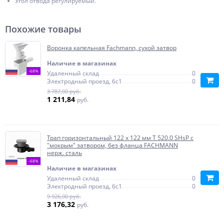
Угол отвода регулируемый.
Похожие товары
Воронка капельная Fachmann, сухой затвор
Наличие в магазинах
-68%
Удаленный склад
0
Электродный проезд, 6с1
0
3 787,00 руб.
1 211,84
руб.
Трап горизонтальный 122 x 122 мм T 520.0 SHsP с
"мокрым" затвором, без фланца FACHMANN
нерж. сталь
-68%
Наличие в магазинах
Удаленный склад
0
Электродный проезд, 6с1
0
9 926,00 руб.
3 176,32
руб.