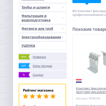
Трубы и шланги
BIS Комплект фиксиру
профессионализмом и 
Фильтрация и
водоподготовка
Фитинги для труб
Похожие това
Электрооборудование
УЦЕНКА
Новинки
NEW
Хиты продаж
ХИТ
Скидки
%
Комплект фиксиру
(BUP1000) WALRAVE
Артикул: 6698204
Комплект фиксирую