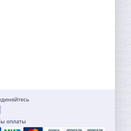
единяйтесь
бы оплаты