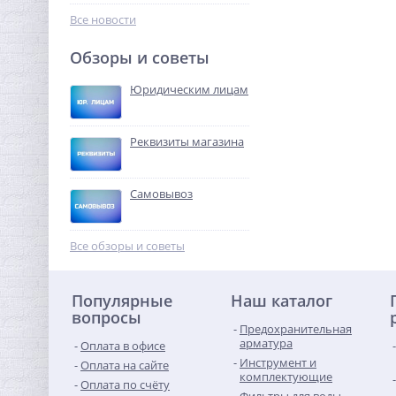
136,96
руб.
Все новости
428,00 руб.
Обзоры и советы
-68%
Юридическим лицам
Реквизиты магазина
Самовывоз
Ниппель редукция 1"1/2 x
1"1/4 (НР) никель UNI-FITT
Все обзоры и советы
764,16
руб.
Популярные
Наш каталог
2 388,00 руб.
вопросы
Предохранительная
ХИТ
арматура
Оплата в офисе
-68%
Инструмент и
Оплата на сайте
комплектующие
Оплата по счёту