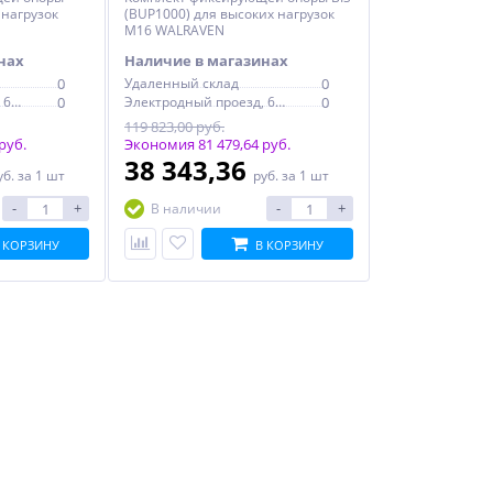
 нагрузок
(BUP1000) для высоких нагрузок
M16 WALRAVEN
нах
Наличие в магазинах
0
Удаленный склад
0
Электродный проезд, 6с1
0
Электродный проезд, 6с1
0
119 823,00 руб.
руб.
Экономия 81 479,64 руб.
38 343,36
уб.
за 1 шт
руб.
за 1 шт
-
+
-
+
В наличии
 КОРЗИНУ
В КОРЗИНУ