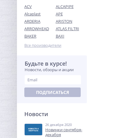
ACV
ALCAPIPE
Alcaplast
APE
ARDERIA
ARISTON
ARROWHEAD
ATLAS FILTRI
Кран шаровый с
BAKER
BAXI
электроприводом Neptun
Profi 220В 1"
Все производители
9 479,04
руб.
29 622,00 руб.
Будьте в курсе!
Новости, обзоры и акции
-68%
ПОДПИСАТЬСЯ
Новости
26 декабря 2020
Ниппель резьбовой 3/4" x
Новинки сентября-
3/4" (НР) латунь UNI-FITT
декабря