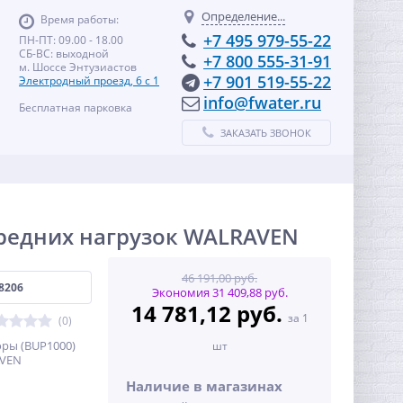
Определение...
Время работы:
+7 495 979-55-22
ПН-ПТ: 09.00 - 18.00
СБ-ВС: выходной
+7 800 555-31-91
м. Шоссе Энтузиастов
+7 901 519-55-22
Электродный проезд, 6 с 1
info@fwater.ru
Бесплатная парковка
ЗАКАЗАТЬ ЗВОНОК
редних нагрузок WALRAVEN
46 191,00 руб.
8206
Экономия 31 409,88 руб.
14 781,12 руб.
за 1
(0)
ры (BUP1000)
шт
AVEN
Наличие в магазинах