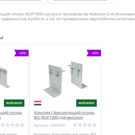
ющей опоры (BUP1000) нагрузок производства Walraven () из Инженерн
надежностью в работе, а так же проверенным европейским качеством
ры
-68%
-68%
ющей опоры
Комплект фиксирующей опоры
N
BIS (BUP1000) для высоких
нагрузок M16 WALRAVEN
Артикул: 6698208
щей опоры
Комплект фиксирующей опоры BIS