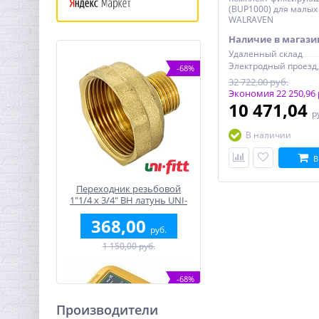
(BUP1000) для малых
WALRAVEN
Наличие в магази
Удаленный склад
-68%
32 722,00 руб.
Экономия 22 250,96 
10 471,04
р
В наличии
В
Переходник резьбовой
1"1/4 x 3/4" ВН латунь UNI-
FITT
368,00
руб.
1 150,00 руб.
-68%
Производители