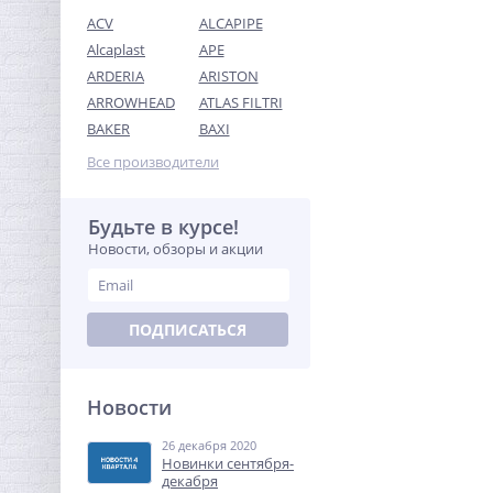
ACV
ALCAPIPE
Alcaplast
APE
ARDERIA
ARISTON
ARROWHEAD
ATLAS FILTRI
Ниппель резьбовой 2"1/2
BAKER
BAXI
(НР) латунь UNI-FITT
Все производители
1 817,28
руб.
5 679,00 руб.
Будьте в курсе!
Новости, обзоры и акции
-68%
ПОДПИСАТЬСЯ
Новости
26 декабря 2020
Муфта резьбовая 1" x 1"
Новинки сентября-
(ВР) никель UNI-FITT
декабря