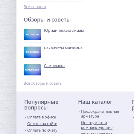
329,28
руб.
Все новости
1 029,00 руб.
Обзоры и советы
-68%
Юридическим лицам
Реквизиты магазина
Самовывоз
Система контроля
протечек Neptun Bugatti
Все обзоры и советы
Smart Tuya 3/4"
37 018,88
руб.
Популярные
Наш каталог
115 684,00 руб.
вопросы
Предохранительная
-68%
арматура
Оплата в офисе
Инструмент и
Оплата на сайте
комплектующие
Оплата по счёту