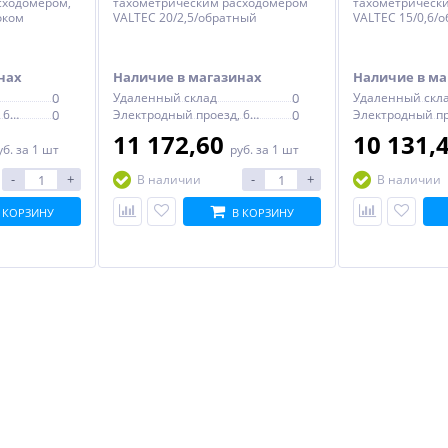
сходомером,
тахометрическим расходомером
тахометрическ
оком
VALTEC 20/2,5/обратный
VALTEC 15/0,6/
выходов
ный
нах
Наличие в магазинах
Наличие в ма
0
Удаленный склад
0
Удаленный скл
Электродный проезд, 6с1
0
Электродный проезд, 6с1
0
11 172,60
10 131,
уб.
за 1 шт
руб.
за 1 шт
-
+
-
+
В наличии
В наличии
 КОРЗИНУ
В КОРЗИНУ