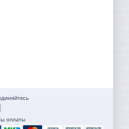
единяйтесь
бы оплаты