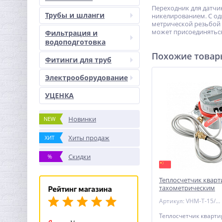
Переходник для датчи
Трубы и шланги
никелированием. С од
метрической резьбой 
может присоединятьс
Фильтрация и
водоподготовка
Похожие това
Фитинги для труб
Электрооборудование
УЦЕНКА
Новинки
NEW
Хиты продаж
ХИТ
Скидки
%
Теплосчетчик кварт
тахометрическим
расходомером, вых
Артикул: VHM-T-15/1,5-МИ-O
и блоком VALTEC 15
Теплосчетчик кварти