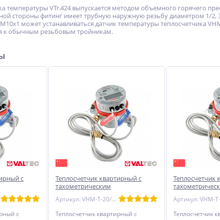
ка температуры VTr.424 выпускается методом объемного горячего пр
ной стороны фитинг имеет трубную наружную резьбу диаметром 1/2, 3
M10х1 может устанавливаться датчик температуры теплосчетчика VH
я к обычным резьбовым тройникам.
ры
ирный с
Теплосчетчик квартирный с
Теплосчетчик 
тахометрическим
тахометричес
одом M-BUS
расходомером VALTEC 20/2,5/
расходомером 
Артикул: VHM-T-20/2,5-O
/1,5/обратн
обратный
обратный
рный с
Теплосчетчик квартирный с
Теплосчетчик к