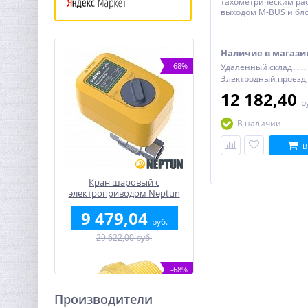
тахометрическим ра
выходом M-BUS и бл
импульсных входов/
VALTEC 15/1,5/обрат
Наличие в магази
-68%
Удаленный склад
12 182,40
р
В наличии
В
Кран шаровый с
электроприводом Neptun
Profi 12В 1"
9 479,04
руб.
29 622,00 руб.
-68%
Производители