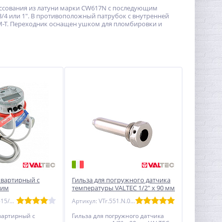
ессования из латуни марки CW617N c последующим
/4 или 1". В противоположный патрубок с внутренней
M-T. Переходник оснащен ушком для пломбировки и
квартирный с
Гильза для погружного датчика
ким
температуры VALTEC 1/2" х 90 мм
VALTEC 15/0,6/
Артикул: VHM-T-15/0,6-O
Артикул: VTr.551.N.04090
вартирный с
Гильза для погружного датчика