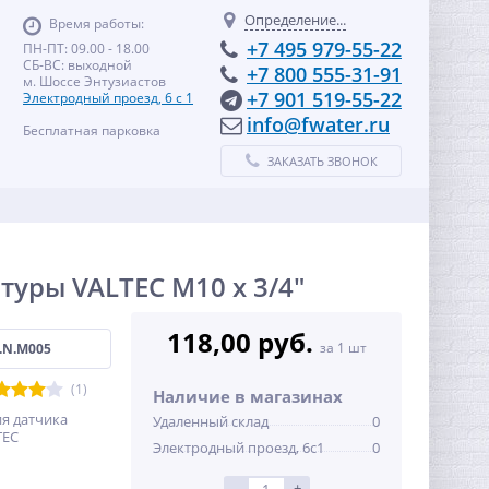
Определение...
Время работы:
+7 495 979-55-22
ПН-ПТ: 09.00 - 18.00
СБ-ВС: выходной
+7 800 555-31-91
м. Шоссе Энтузиастов
+7 901 519-55-22
Электродный проезд, 6 с 1
info@fwater.ru
Бесплатная парковка
ЗАКАЗАТЬ ЗВОНОК
уры VALTEC M10 х 3/4"
118,00 руб.
за 1 шт
4.N.M005
(1)
Наличие в магазинах
я датчика
Удаленный склад
0
TEC
Электродный проезд, 6с1
0
-
+