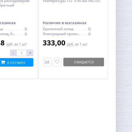
им расходомером
температуры 1/2" х 90 мм VALTEC
обратный
газинах
Наличие в магазинах
ад
0
Удаленный склад
0
Электродный проезд, 6с1
0
Электродный проезд, 6с1
0
48
333,00
руб.
за 1 шт
руб.
за 1 шт
-
+
ОЖИДАЕТСЯ
В КОРЗИНУ