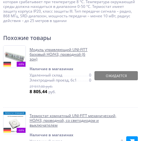
которая срабатывает при температуре 8 °С. Температура окружающей
среды должна находиться в диапазоне 0-50 °С. Термостат имеет
защиту корпуса IP20, класс защиты III. Тип передачи сигнала – радио,
868 МГц, SRD-диапазон, мощность передачи – менее 10 мВт, радиус
действия – до 25 метров в здании
Похожие товары
Модуль управляющий UNI-FITT
базовый НО/НЗ, проводной (6
зон)
-68%
Наличие в магазинах
Удаленный склад
0
ОЖИДАЕТСЯ
Электродный проезд, 6с1
0
27 517,00 руб.
8 805,44
руб.
Термостат комнатный UNI-FITT механический,
НО/НЗ, проводной, со светодиодом и
выключателем
-68%
Наличие в магазинах