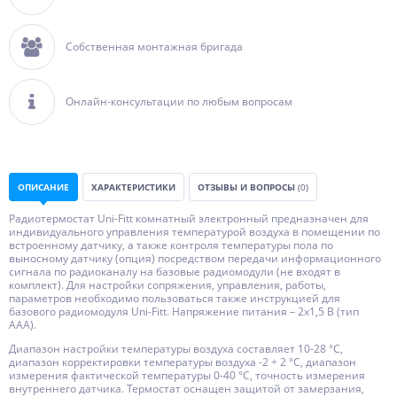
Собственная монтажная бригада
Онлайн-консультации по любым вопросам
ОПИСАНИЕ
ХАРАКТЕРИСТИКИ
ОТЗЫВЫ И ВОПРОСЫ
(0)
Радиотермостат Uni-Fitt комнатный электронный предназначен для
индивидуального управления температурой воздуха в помещении по
встроенному датчику, а также контроля температуры пола по
выносному датчику (опция) посредством передачи информационного
сигнала по радиоканалу на базовые радиомодули (не входят в
комплект). Для настройки сопряжения, управления, работы,
параметров необходимо пользоваться также инструкцией для
базового радиомодуля Uni-Fitt. Напряжение питания – 2х1,5 В (тип
ААА).
Диапазон настройки температуры воздуха составляет 10-28 °С,
диапазон корректировки температуры воздуха -2 ÷ 2 °С, диапазон
измерения фактической температуры 0-40 °С, точность измерения
внутреннего датчика. Термостат оснащен защитой от замерзания,