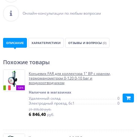
Онлайн-консультации по любым вопросам
ОПИСАНИЕ
ХАРАКТЕРИСТИКИ
ОТЗЫВЫ И ВОПРОСЫ
(0)
Похожие товары
Концевик FAR для коллектора 1" ВР с краном,
термоманометром 0-120 0-10 bar и
воздухоотводчиком
-68%
Наличие в магазинах
Удаленный склад
0
Электродный проезд, 6с1
0
21 395,00 руб.
6 846,40
руб.