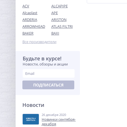
ACV
ALCAPIPE
Alcaplast
APE
ARDERIA
ARISTON
ARROWHEAD
ATLAS FILTRI
Ниппель резьбовой 1" (НР)
BAKER
BAXI
латунь UNI-FITT
Все производители
238,08
руб.
744,00 руб.
Будьте в курсе!
Новости, обзоры и акции
-68%
ПОДПИСАТЬСЯ
Новости
26 декабря 2020
Модуль Neptun Smart Tuya
Новинки сентября-
для удаленного
декабря
управления