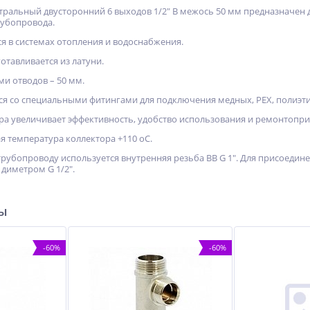
стральный двусторонний 6 выходов 1/2" B межось 50 мм предназначен 
рубопровода.
я в системах отопления и водоснабжения.
отавливается из латуни.
ми отводов – 50 мм.
ся со специальными фитингами для подключения медных, PEX, полиэт
а увеличивает эффективность, удобство использования и ремонтопри
 температура коллектора +110 оС.
трубопроводу используется внутренняя резьба BB G 1". Для присоеди
диметром G 1/2".
ры
-60%
-60%