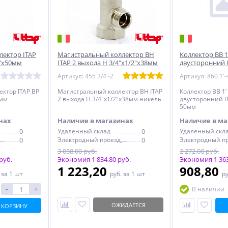
лектор ITAP
Магистральный коллектор ВН
Коллектор ВВ 
2"х50мм
ITAP 2 выхода Н 3/4"х1/2"х38мм
двусторонний 
никель
1/2'В 50мм
Артикул: 455 3/4'-2
Артикул: 860 1'-
ктор ITAP ВР
Магистральный коллектор ВН ITAP
Коллектор ВВ 1
0мм
2 выхода Н 3/4"х1/2"х38мм никель
двусторонний IT
50мм
нах
Наличие в магазинах
Наличие в ма
0
Удаленный склад
0
Удаленный скл
Электродный проезд, 6с1
0
Электродный проезд, 6с1
0
3 058,00 руб.
2 272,00 руб.
руб.
Экономия 1 834,80 руб.
Экономия 1 363
1 223,20
908,80
.
за 1 шт
руб.
за 1 шт
р
-
+
В наличии
ОЖИДАЕТСЯ
 КОРЗИНУ