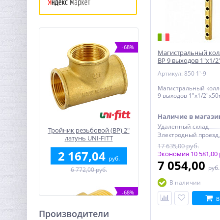
-68%
Магистральный кол
ВР 9 выходов 1"х1/
Артикул: 850 1'-9
Магистральный колле
9 выходов 1"х1/2"х5
Наличие в магази
Удаленный склад
Тройник резьбовой (ВР) 2"
латунь UNI-FITT
17 635,00 руб.
2 167,04
Экономия 10 581,00 
руб.
7 054,00
руб
6 772,00 руб.
В наличии
-68%
В
Производители