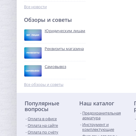
15 768,96
руб.
Все новости
49 278,00 руб.
Обзоры и советы
-68%
Юридическим лицам
Реквизиты магазина
Самовывоз
Ниппель резьбовой 3/8" x
3/8" (НР) латунь UNI-FITT
Все обзоры и советы
77,44
руб.
Популярные
Наш каталог
242,00 руб.
вопросы
Предохранительная
-68%
арматура
Оплата в офисе
Инструмент и
Оплата на сайте
комплектующие
Оплата по счёту