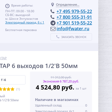
Определение...
Время работы:
+7 495 979-55-22
ПН-ПТ: 09.00 - 18.00
СБ-ВС: выходной
+7 800 555-31-91
м. Шоссе Энтузиастов
+7 901 519-55-22
Электродный проезд, 6 с 1
info@fwater.ru
Бесплатная парковка
ЗАКАЗАТЬ ЗВОНОК
ITAP
TAP 6 выходов 1/2'В 50мм
11 312,00 руб.
1'-6
Экономия 6 787,20 руб.
4 524,80 руб.
за 1 шт
(1)
ный
Наличие в магазинах
в 1/2'В 50мм
Удаленный склад
0
Электродный проезд, 6с1
0