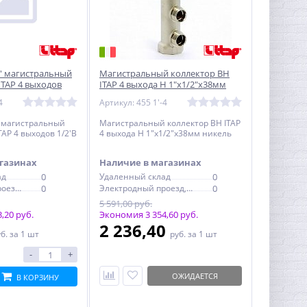
1' магистральный
Магистральный коллектор ВН
ITAP 4 выходов
ITAP 4 выхода Н 1"х1/2"х38мм
никель
4
Артикул: 455 1'-4
' магистральный
Магистральный коллектор ВН ITAP
AP 4 выходов 1/2'В
4 выхода Н 1"х1/2"х38мм никель
газинах
Наличие в магазинах
ад
0
Удаленный склад
0
Электродный проезд, 6с1
0
Электродный проезд, 6с1
0
5 591,00 руб.
,20 руб.
Экономия 3 354,60 руб.
2 236,40
уб.
за 1 шт
руб.
за 1 шт
-
+
ОЖИДАЕТСЯ
В КОРЗИНУ