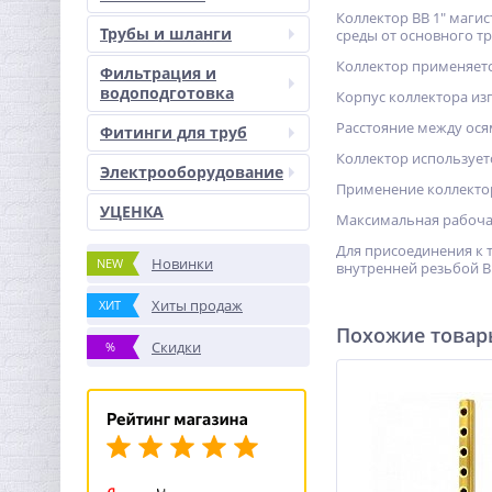
Коллектор BB 1" маги
Трубы и шланги
среды от основного т
Коллектор применяетс
Фильтрация и
водоподготовка
Корпус коллектора изг
Расстояние между ося
Фитинги для труб
Коллектор использует
Электрооборудование
Применение коллектор
УЦЕНКА
Максимальная рабочая
Для присоединения к 
Новинки
NEW
внутренней резьбой B 
Хиты продаж
ХИТ
Похожие това
Скидки
%