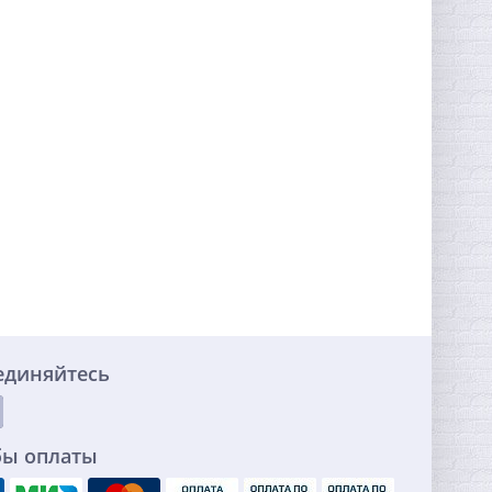
единяйтесь
бы оплаты