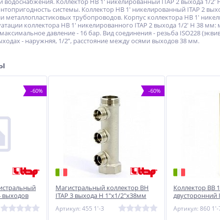
и водоснабжения. Коллектор НВ 1' никелированный ITAP 2 выхода 1/2' 
топригодность системы. Коллектор НВ 1' никелированный ITAP 2 выход
 металлопластиковых трубопроводов. Корпус коллектора НВ 1' никелир
уатации коллектора НВ 1' никелированного ITAP 2 выхода 1/2' Н 38 мм
максимальное давление - 16 бар. Вид соединения - резьба ISO228 (эквив
ходах - наружняя, 1/2”, расстояние между осями выходов 38 мм.
ры
-60%
-60%
гистральный
Магистральный коллектор ВН
Коллектор ВВ 
4 выходов
ITAP 3 выхода Н 1"х1/2"х38мм
двусторонний 
никель
1/2'В 50мм
Артикул: 455 1'-3
Артикул: 860 1'-