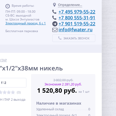
Определение...
Время работы:
+7 495 979-55-22
ПН-ПТ: 09.00 - 18.00
СБ-ВС: выходной
+7 800 555-31-91
м. Шоссе Энтузиастов
+7 901 519-55-22
Электродный проезд, 6 с 1
info@fwater.ru
Бесплатная парковка
ЗАКАЗАТЬ ЗВОНОК
ITAP
1"х1/2"х38мм никель
3 802,00 руб.
1'-2
Экономия 2 281,20 руб.
1 520,80 руб.
за 1 шт
(0)
Н ITAP 2 выхода
Наличие в магазинах
Удаленный склад
0
Электродный проезд, 6с1
0