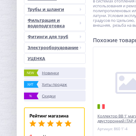
в системах отопления 
использования и ремон
Трубы и шланги
полипропиленовых или
латуни. Условия экспл
Фильтрация и
градусов по Цельсию, 
внешняя, резьба на вы
водоподготовка
Фитинги для труб
Похожие това
Электрооборудование
УЦЕНКА
Новинки
NEW
Хиты продаж
ХИТ
Скидки
%
Коллектор ВВ 1' ма
двусторонний ITAP 
1/2'В 50мм
Артикул: 860 1'-4