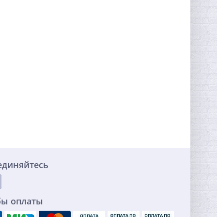
единяйтесь
бы оплаты