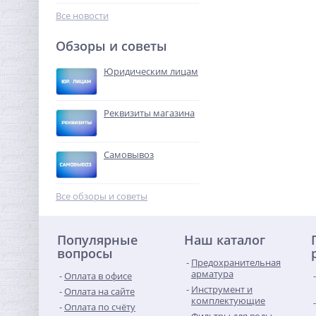
22 548,80
руб.
Все новости
70 465,00 руб.
Обзоры и советы
-68%
Юридическим лицам
Реквизиты магазина
Самовывоз
Колено резьбовое ВН 3/4"
x 3/4" латунь UNI-FITT
Все обзоры и советы
320,00
руб.
Популярные
Наш каталог
1 000,00 руб.
вопросы
Предохранительная
-68%
арматура
Оплата в офисе
Инструмент и
Оплата на сайте
комплектующие
Оплата по счёту