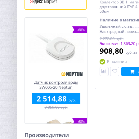
Коллектор ВВ 1' маг
двусторонний ITAP 4 
50мм
Наличие в магази
Удаленный склад
-68%
Электродный проезд, 6с1
2 272,00 руб.
Экономия 1 363,20 р
908,80
руб.
за
В наличии
В
Датчик контроля воды
SW005-20 Neptun
проводной (20м)
2 514,88
руб.
7 859,00 руб.
-68%
Производители