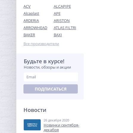
ACV
ALCAPIPE
Alcaplast
APE
ARDERIA
ARISTON
ARROWHEAD
ATLAS FILTRI
Ниппель редукция 3/4" x
BAKER
BAXI
1/2" (НР) никель UNI-FITT
Все производители
147,20
руб.
460,00 руб.
Будьте в курсе!
Новости, обзоры и акции
ХИТ
-68%
ПОДПИСАТЬСЯ
Новости
26 декабря 2020
Система контроля
Новинки сентября-
протечек Neptun Bugatti
декабря
Base 1/2"