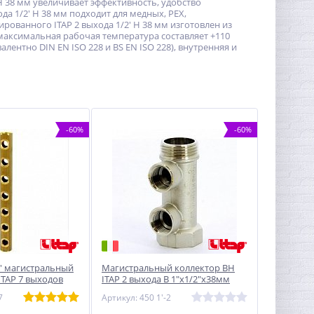
Н 38 мм увеличивает эффективность, удобство
а 1/2' Н 38 мм подходит для медных, PEX,
ованного ITAP 2 выхода 1/2' Н 38 мм изготовлен из
: максимальная рабочая температура составляет +110
алентно DIN EN ISO 228 и BS EN ISO 228), внутренняя и
-60%
-60%
1' магистральный
Магистральный коллектор ВН
ITAP 7 выходов
ITAP 2 выхода В 1"х1/2"х38мм
никель
7
Артикул: 450 1'-2