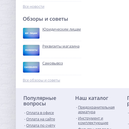
1 525,44
руб.
Все новости
4 767,00 руб.
Обзоры и советы
-68%
Юридическим лицам
Реквизиты магазина
Самовывоз
Колено резьбовое (ВР) 1" x
1" латунь UNI-FITT
Все обзоры и советы
477,44
руб.
Популярные
Наш каталог
1 492,00 руб.
вопросы
Предохранительная
-68%
арматура
Оплата в офисе
Инструмент и
Оплата на сайте
комплектующие
Оплата по счёту