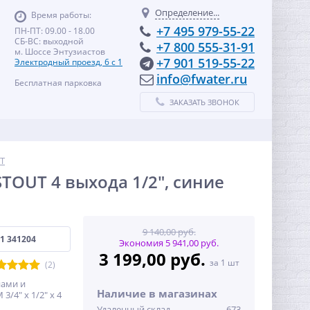
Определение...
Время работы:
+7 495 979-55-22
ПН-ПТ: 09.00 - 18.00
СБ-ВС: выходной
+7 800 555-31-91
м. Шоссе Энтузиастов
+7 901 519-55-22
Электродный проезд, 6 с 1
info@fwater.ru
Бесплатная парковка
ЗАКАЗАТЬ ЗВОНОК
T
STOUT 4 выхода 1/2", синие
9 140,00 руб.
1 341204
Экономия 5 941,00 руб.
3 199,00 руб.
за 1 шт
(2)
нами и
Наличие в магазинах
/4" х 1/2" х 4
Удаленный склад
673