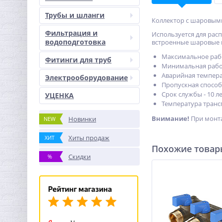
Трубы и шланги
Коллектор с шаровыми
Фильтрация и
Используется для рас
водоподготовка
встроенные шаровые 
Максимальное рабо
Фитинги для труб
Минимальная рабоч
Аварийная температ
Электрооборудование
Пропускная способно
Срок службы - 10 ле
УЦЕНКА
Температура трансп
Внимание!
При монта
Новинки
NEW
Хиты продаж
ХИТ
Похожие това
Скидки
%