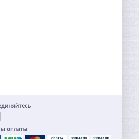
единяйтесь
бы оплаты