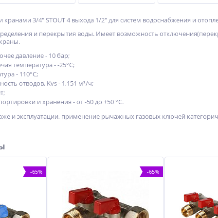
 кранами 3/4" STOUT 4 выхода 1/2" для систем водоснабжения и отопл
пределения и перекрытия воды. Имеет возможность отключения(перек
краны.
чее давление - 10 бар;
ая температура - -25°С;
ура - 110°С;
сть отводов, Kvs - 1,151 м³/ч;
т;
ортировки и хранения - от -50 до +50 °С.
же и эксплуатации, применение рычажных газовых ключей категорич
ры
-65%
-65%