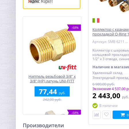
-68%
Коллектор с кранам
прокладкой O-Ring 1
выхода 1/2", синие 
Артикул: SMB 6211 011203
Коллектор с шаровы
кольцевой прокладко
1/2" х 3 отвода, сини
Наличие в магази
Удаленный склад
Ниппель резьбовой 3/8" x
3/8" (НР) латунь UNI-FITT
6 980,00 руб.
Экономия 4 537,00 р
77,44
руб.
2 443,00
руб
242,00 руб.
В наличии
-68%
В
Производители