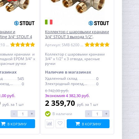
ранами и
Коллектор с шаровыми кранами
ing 3/4" STOUT 4
3/4" STOUT 3 выхода 1/2",
расные ручки
красные ручки
Артикул: SMB 6210 341204
Артикул: SMB 6200 341203
аровыми кранами и
Коллектор с шаровыми кранами
ладкой EPDM 3/4" х
3/4" х 1/2" х 3 отвода, красные
, красные ручки
ручки
газинах
Наличие в магазинах
ад
545
Удаленный склад
0
Электродный проезд, 6с1
0
Электродный проезд, 6с1
0
6 742,00 руб.
,00 руб.
Экономия 4 382,30 руб.
0
2 359,70
руб.
за 1 шт
руб.
за 1 шт
-
+
-
+
В наличии
В КОРЗИНУ
В КОРЗИНУ