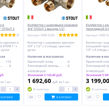
и и
Коллектор с шаровыми кранами
Коллектор с к
" STOUT 3
3/4" STOUT 2 выхода 1/2",
прокладкой O-R
ручки
красные ручки
выхода 1/2", к
Артикул: SMB 6200 341202
ми кранами и
Коллектор с шаровыми кранами
Коллектор с ш
й EPDM 1" х
3/4" х 1/2" х 2 отвода, красные
кольцевой прок
е ручки
ручки
1/2" х 4 отвода
нах
Наличие в магазинах
Наличие в ма
113
Удаленный склад
0
Удаленный скл
Электродный проезд, 6с1
0
Электродный проезд, 6с1
0
4 836,00 руб.
9 140,00 руб.
уб.
Экономия 3 143,40 руб.
Экономия 5 941
1 692,60
3 199,0
.
за 1 шт
руб.
за 1 шт
-
+
-
+
В наличии
В наличии
 КОРЗИНУ
В КОРЗИНУ