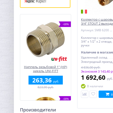
Коллектор с шаров
3/4" STOUT 2 выхода 
-68%
красные ручки
Артикул: SMB 6200 341202
Коллектор с шаровы
3/4" х 1/2" х 2 отвода
ручки
Наличие в магази
Удаленный склад
Ниппель резьбовой 1" (НР)
4 836,00 руб.
никель UNI-FITT
Экономия 3 143,40 р
1 692,60
263,36
руб
руб.
В наличии
823,00 руб.
В
-68%
Производители