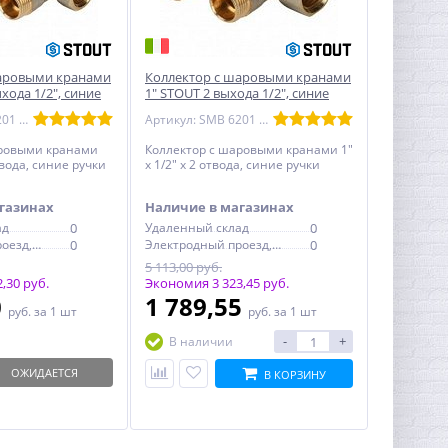
шаровыми кранами
Коллектор с шаровыми кранами
хода 1/2", синие
1" STOUT 2 выхода 1/2", синие
ручки
Артикул: SMB 6201 341203
Артикул: SMB 6201 011202
аровыми кранами
Коллектор с шаровыми кранами 1"
отвода, синие ручки
х 1/2" х 2 отвода, синие ручки
газинах
Наличие в магазинах
ад
0
Удаленный склад
0
Электродный проезд, 6с1
0
Электродный проезд, 6с1
0
5 113,00 руб.
,30 руб.
Экономия 3 323,45 руб.
0
1 789,55
руб.
за 1 шт
руб.
за 1 шт
-
+
В наличии
ОЖИДАЕТСЯ
В КОРЗИНУ