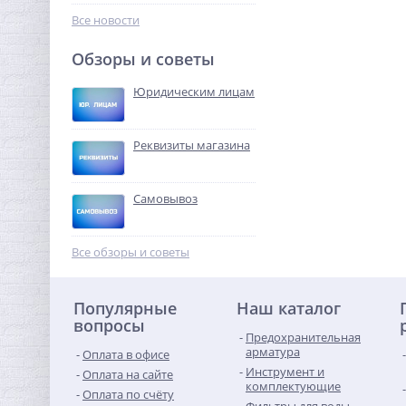
138,56
руб.
Все новости
433,00 руб.
Обзоры и советы
-68%
Юридическим лицам
Реквизиты магазина
Самовывоз
Кран шаровый с
электроприводом Neptun
Все обзоры и советы
Profi 220В 1"1/4
10 072,32
руб.
Популярные
Наш каталог
31 476,00 руб.
вопросы
Предохранительная
-68%
арматура
Оплата в офисе
Инструмент и
Оплата на сайте
комплектующие
Оплата по счёту