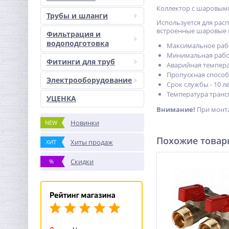
Коллектор с шаровыми
Трубы и шланги
Используется для рас
встроенные шаровые 
Фильтрация и
водоподготовка
Максимальное рабо
Минимальная рабоч
Фитинги для труб
Аварийная температ
Пропускная способно
Электрооборудование
Срок службы - 10 ле
Температура трансп
УЦЕНКА
Внимание!
При монта
Новинки
NEW
Похожие това
Хиты продаж
ХИТ
Скидки
%