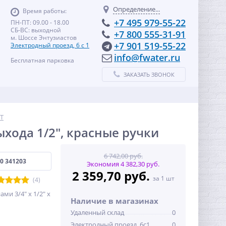
Определение...
Время работы:
+7 495 979-55-22
ПН-ПТ: 09.00 - 18.00
СБ-ВС: выходной
+7 800 555-31-91
м. Шоссе Энтузиастов
+7 901 519-55-22
Электродный проезд, 6 с 1
info@fwater.ru
Бесплатная парковка
ЗАКАЗАТЬ ЗВОНОК
T
хода 1/2", красные ручки
6 742,00 руб.
0 341203
Экономия 4 382,30 руб.
2 359,70 руб.
за 1 шт
(4)
и 3/4" х 1/2" х
Наличие в магазинах
Удаленный склад
0
Электродный проезд, 6с1
0