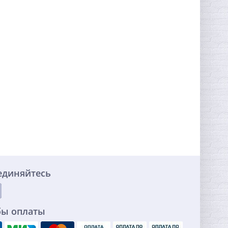
единяйтесь
бы оплаты