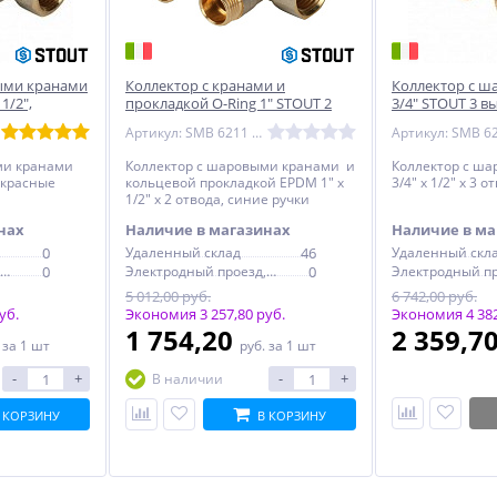
ыми кранами
Коллектор с кранами и
Коллектор с 
1/2",
прокладкой O-Ring 1" STOUT 2
3/4" STOUT 3 вы
выхода 1/2", синие ручки
ручки
Артикул: SMB 6211 011202
ми кранами
Коллектор с шаровыми кранами и
Коллектор с ш
, красные
кольцевой прокладкой EPDM 1" х
3/4" х 1/2" х 3 
1/2" х 2 отвода, синие ручки
нах
Наличие в магазинах
Наличие в ма
0
Удаленный склад
46
Удаленный скл
Электродный проезд, 6с1
0
Электродный проезд, 6с1
0
5 012,00 руб.
6 742,00 руб.
уб.
Экономия 3 257,80 руб.
Экономия 4 382
1 754,20
2 359,7
.
за 1 шт
руб.
за 1 шт
-
+
-
+
В наличии
 КОРЗИНУ
В КОРЗИНУ