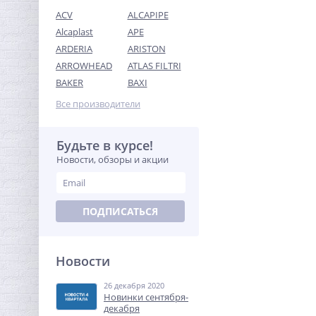
ACV
ALCAPIPE
Alcaplast
APE
ARDERIA
ARISTON
ARROWHEAD
ATLAS FILTRI
Тройник резьбовой (ВР)
BAKER
BAXI
3/4" латунь UNI-FITT
Все производители
336,96
руб.
1 053,00 руб.
Будьте в курсе!
Новости, обзоры и акции
-68%
ПОДПИСАТЬСЯ
Новости
26 декабря 2020
Переходник резьбовой
Новинки сентября-
1/2" х 3/8" ВН никель UNI-
декабря
FITT