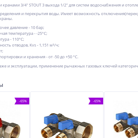
 кранами 3/4" STOUT 3 выхода 1/2" для систем водоснабжения и отопл
пределения и перекрытия воды. Имеет возможность отключения(перек
краны.
чее давление - 10 бар;
ая температура - -25°С;
ура - 110°С;
сть отводов, Kvs - 1,151 м³/ч;
т;
ортировки и хранения - от -50 до +50 °С.
же и эксплуатации, применение рычажных газовых ключей категорич
ры
-65%
-65%