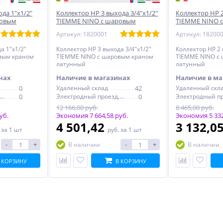
да 1"х1/2"
Коллектор НР 3 выхода 3/4"х1/2"
Коллектор НР 2
ровым
TIEMME NINO с шаровым
TIEMME NINO 
анный
краном латунный
краном латун
Артикул: 1820001
Артикул: 18200
а 1"х1/2"
Коллектор НР 3 выхода 3/4"х1/2"
Коллектор НР 2 
вым краном
TIEMME NINO с шаровым краном
TIEMME NINO с
латунный
латунный
нах
Наличие в магазинах
Наличие в ма
0
Удаленный склад
42
Удаленный скл
Электродный проезд, 6с1
0
Электродный проезд, 6с1
0
12 166,00 руб.
8 465,00 руб.
уб.
Экономия 7 664,58 руб.
Экономия 5 332
4 501,42
3 132,0
.
за 1 шт
руб.
за 1 шт
-
+
-
+
В наличии
В наличии
 КОРЗИНУ
В КОРЗИНУ