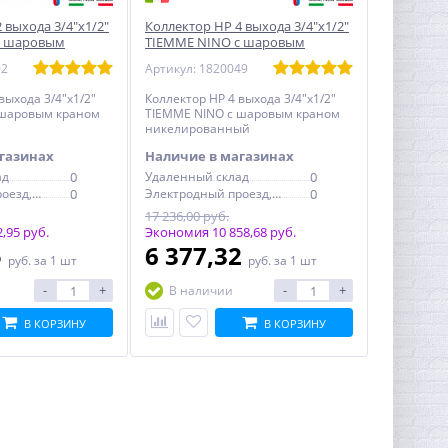
 выхода 3/4"х1/2"
Коллектор НР 4 выхода 3/4"х1/2"
с шаровым
TIEMME NINO с шаровым
ный
краном никелированный
02
Артикул: 1820049
выхода 3/4"х1/2"
Коллектор НР 4 выхода 3/4"х1/2"
 шаровым краном
TIEMME NINO с шаровым краном
никелированный
газинах
Наличие в магазинах
ад
0
Удаленный склад
0
Электродный проезд, 6с1
0
Электродный проезд, 6с1
0
17 236,00 руб.
,95 руб.
Экономия 10 858,68 руб.
5
6 377,32
руб.
за 1 шт
руб.
за 1 шт
-
+
-
+
В наличии
В КОРЗИНУ
В КОРЗИНУ