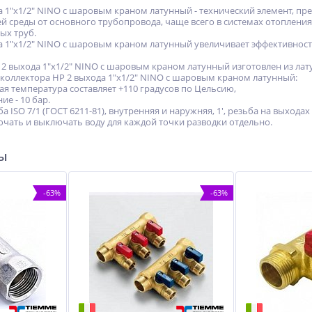
а 1"х1/2" NINO с шаровым краном латунный - технический элемент, пр
й среды от основного трубопровода, чаще всего в системах отоплени
ых труб.
а 1"х1/2" NINO с шаровым краном латунный увеличивает эффективнос
2 выхода 1"х1/2" NINO с шаровым краном латунный изготовлен из латун
 коллектора НР 2 выхода 1"х1/2" NINO с шаровым краном латунный:
ая температура составляет +110 градусов по Цельсию,
ие - 10 бар.
а ISO 7/1 (ГОСТ 6211-81), внутренняя и наружняя, 1', резьба на выхода
чать и выключать воду для каждой точки разводки отдельно.
ры
-63%
-63%