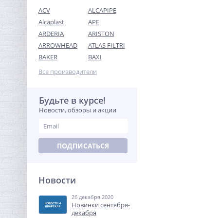
ACV
ALCAPIPE
Alcaplast
APE
ARDERIA
ARISTON
ARROWHEAD
ATLAS FILTRI
Система контроля
BAKER
BAXI
протечек Neptun Bugatti
Smart Tuya 1/2"
Все производители
37 018,88
руб.
115 684,00 руб.
Будьте в курсе!
Новости, обзоры и акции
-68%
ПОДПИСАТЬСЯ
Новости
26 декабря 2020
Модуль расширения
Новинки сентября-
Neptun Smart радио
декабря