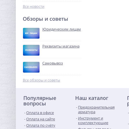
2 340,80
руб.
Все новости
7 315,00 руб.
Обзоры и советы
-68%
Юридическим лицам
Реквизиты магазина
Самовывоз
Переходник резьбовой 1"
х 3/4" ВН никель UNI-FITT
Все обзоры и советы
239,36
руб.
Популярные
Наш каталог
748,00 руб.
вопросы
Предохранительная
-68%
арматура
Оплата в офисе
Инструмент и
Оплата на сайте
комплектующие
Оплата по счёту