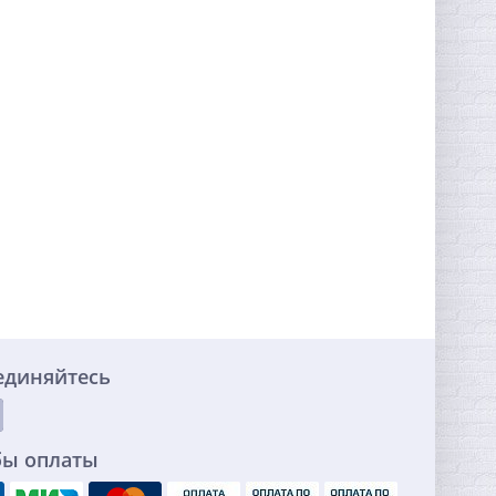
единяйтесь
бы оплаты