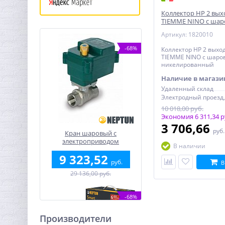
Коллектор НР 2 выхо
TIEMME NINO с ша
краном никелиров
Артикул: 1820010
-68%
Коллектор НР 2 выход
TIEMME NINO с шаро
никелированный
Наличие в магази
Удаленный склад
10 018,00 руб.
Экономия 6 311,34 р
3 706,66
руб
Кран шаровый с
электроприводом
В наличии
BugattiPro 12В 3/4"
9 323,52
руб.
В
29 136,00 руб.
-68%
Производители