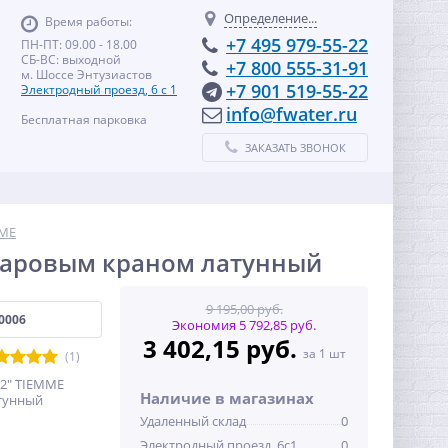
Определение...
Время работы:
+7 495 979-55-22
ПН-ПТ: 09.00 - 18.00
СБ-ВС: выходной
+7 800 555-31-91
м. Шоссе Энтузиастов
+7 901 519-55-22
Электродный проезд, 6 с 1
info@fwater.ru
Бесплатная парковка
ЗАКАЗАТЬ ЗВОНОК
ME
 шаровым краном латунный
9 195,00 руб.
0006
Экономия 5 792,85 руб.
3 402,15 руб.
за 1 шт
(1)
/2" TIEMME
Наличие в магазинах
тунный
Удаленный склад
0
Электродный проезд, 6с1
0