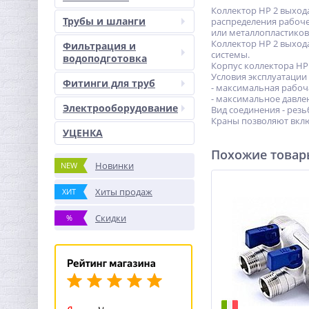
Коллектор НР 2 выход
Трубы и шланги
распределения рабоче
или металлопластиков
Коллектор НР 2 выход
Фильтрация и
системы.
водоподготовка
Корпус коллектора НР 
Условия эксплуатации
Фитинги для труб
- максимальная рабоч
- максимальное давлен
Электрооборудование
Вид соединения - резьб
Краны позволяют вклю
УЦЕНКА
Похожие това
Новинки
NEW
Хиты продаж
ХИТ
Скидки
%