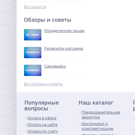
499,00
IDRONORD (Италия)
руб.
Все новости
1 100,00 руб.
Обзоры и советы
-68%
Юридическим лицам
Реквизиты магазина
Самовывоз
Система контроля
протечек Neptun
Все обзоры и советы
Aquacontrol 3/4"
14 090,56
руб.
Популярные
Наш каталог
44 033,00 руб.
вопросы
Предохранительная
-68%
арматура
Оплата в офисе
Инструмент и
Оплата на сайте
комплектующие
Оплата по счёту