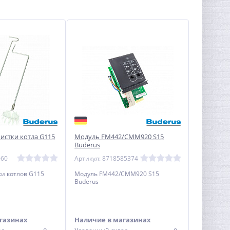
истки котла G115
Модуль FM442/CMM920 S15
Buderus
060
Артикул: 8718585374
ки котлов G115
Модуль FM442/CMM920 S15
Buderus
газинах
Наличие в магазинах