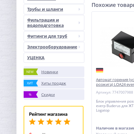
Похожие това
Трубы и шланги
Фильтрация и
водоподготовка
Фитинги для труб
Электрооборудование
УЦЕНКА
Новинки
NEW
Автомат горения (у
Хиты продаж
ХИТ
розжига) LOA24 eve
Артикул: 7747007988
Скидки
%
Блок управления ро
everp Buderus для ЖТ
Logatop
Наличие в магази