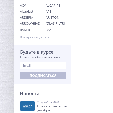
ACV
ALCAPIPE
Alcaplast
APE
ARDERIA
ARISTON
ARROWHEAD
ATLAS FILTRI
Ниппель резьбовой 1/4" x
BAKER
BAXI
1/4" (НР) никель UNI-FITT
Все производители
82,56
руб.
258,00 руб.
Будьте в курсе!
Новости, обзоры и акции
ХИТ
-55%
ПОДПИСАТЬСЯ
Новости
26 декабря 2020
Набор сантехнических
Новинки сентября-
прокладок (410 штук) 12
декабря
размеров O-ring /