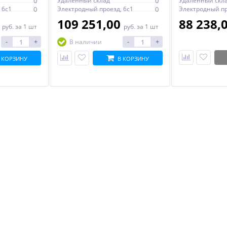
0
Удаленный склад
0
Удаленный скл
 6с1
0
Электродный проезд, 6с1
0
0
109 251,00
88 238,
руб.
за 1 шт
руб.
за 1 шт
-
+
-
+
В наличии
 КОРЗИНУ
В КОРЗИНУ