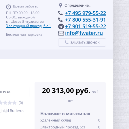
Определение...
Время работы:
+7 495 979-55-22
ПН-ПТ: 09.00 - 18.00
СБ-ВС: выходной
+7 800 555-31-91
м. Шоссе Энтузиастов
+7 901 519-55-22
Электродный проезд, 6 с 1
info@fwater.ru
Бесплатная парковка
ЗАКАЗАТЬ ЗВОНОК
20 313,00 руб.
за 1
007978
шт
(0)
rjnkjd Buderus
Наличие в магазинах
Удаленный склад
0
Электродный проезд, 6с1
0