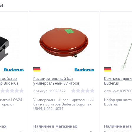
ры
стройство
Расширительный бак
Комплект для ч
rp Buderus
универсальный 8 литров
Buderus
Buderus Logomax U044, U052,
Артикул: 19928622
Артикул: 83570
U054
зжигом LOA24
Универсальный расширительный
Набор для чист
 горелок
бак на 8 литров Buderus Logomax
Buderus
U044, U052, U054
нах
Наличие в магазинах
Наличие в ма