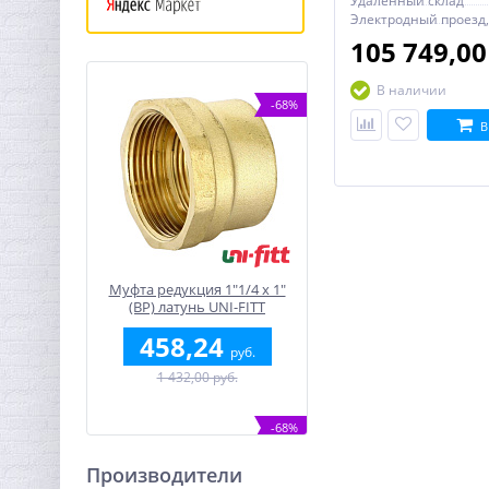
Удаленный склад
Электродный проезд,
105 749,0
В наличии
-68%
В
Муфта редукция 1"1/4 x 1"
(ВР) латунь UNI-FITT
458,24
руб.
1 432,00 руб.
-68%
Производители