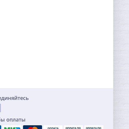
единяйтесь
бы оплаты