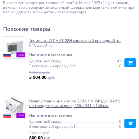
В комплект входит: контроллер KlimatPro Max (c 2025 г.) c датчиками,
вентилятор с воздушной заслонкой, дверца для монтажа вентилятора,
гильза для установки датчиков температуры.
Похожие товары
Термостат ZOTA ZT-02H комнатный проводной, от
0 °C до 50 °C
Наличие в магазинах
-60%
Удаленный склад
41
Электродный проезд, 6с1
0
9 760,00 руб.
3 904,00
руб.
Пульт управления котлом ZOTA ПУ SSR (до 15 кВт)
на твердотельных реле, 260 × 241 × 146 мм
Наличие в магазинах
-60%
Удаленный склад
0
Электродный проезд, 6с1
0
2 000,00 руб.
800,00
руб.