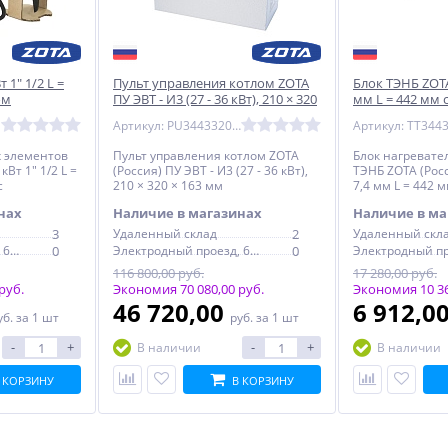
 1" 1/2 L =
Пульт управления котлом ZOTA
Блок ТЭНБ ZOTA 
ом
ПУ ЭВТ - И3 (27 - 36 кВт), 210 × 320
мм L = 442 мм 
× 163 мм
котлов
Артикул: PU3443320036
х элементов
Пульт управления котлом ZOTA
Блок нагревате
кВт 1" 1/2 L =
(Россия) ПУ ЭВТ - И3 (27 - 36 кВт),
ТЭНБ ZOTA (Росс
с
210 × 320 × 163 мм
7,4 мм L = 442 м
колпаком для к
нах
Наличие в магазинах
Наличие в ма
3
Удаленный склад
2
Удаленный скл
Электродный проезд, 6с1
0
Электродный проезд, 6с1
0
116 800,00 руб.
17 280,00 руб.
руб.
Экономия 70 080,00 руб.
Экономия 10 36
46 720,00
6 912,0
уб.
за 1 шт
руб.
за 1 шт
-
+
-
+
В наличии
В наличии
 КОРЗИНУ
В КОРЗИНУ