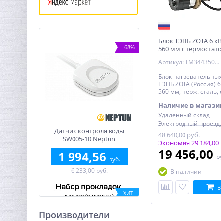
Блок ТЭНБ ZOTA 6 кВт
-68%
560 мм с термостат
Артикул: TM3443508106
Блок нагревательны
ТЭНБ ZOTA (Россия) 6 
560 мм, нерж. сталь, 
термостатом
Наличие в магази
Удаленный склад
Датчик контроля воды
48 640,00 руб.
SW005-10 Neptun
Экономия 29 184,00 
проводной (10м)
19 456,00
1 994,56
р
руб.
6 233,00 руб.
В наличии
В
ХИТ
-55%
Производители