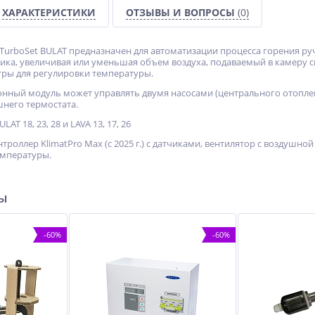
ХАРАКТЕРИСТИКИ
ОТЗЫВЫ И ВОПРОСЫ
(0)
ТurboSet BULAT предназначен для автоматизации процесса горения ру
ика, увеличивая или уменьшая объем воздуха, подаваемый в камеру сг
ры для регулировки температуры.
онный модуль может управлять двумя насосами (центрального отоплен
него термостата.
AT 18, 23, 28 и LAVA 13, 17, 26
нтроллер KlimatPro Max (c 2025 г.) c датчиками, вентилятор с воздушно
емпературы.
ры
-60%
-60%