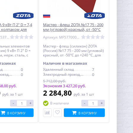
9 кВт П 2" D = 7,4
Мастер - флеш ZOTA №17 75 - 200
с колпаком для
мм (угловой) красный, от -50°С
до +240 °С
Артикул: ТТ3443537209
Артикул: MF5770001713
льных элементов
Мастер - флеш (силикон) ZOTA
ия) 9 кВт П 2" D =
(Россия) №17 75 - 200 мм (угловой)
м, нерж. сталь, с
красный, от -50°С до +240 °С, для
отлов
герметизации кровли при
газинах
Наличие в магазинах
монтаже дымоходов
ад
0
Удаленный склад
7
Электродный проезд, 6с1
0
Электродный проезд, 6с1
0
5 712,00 руб.
8,00 руб.
Экономия 3 427,20 руб.
0
2 284,80
руб.
за 1 шт
руб.
за 1 шт
-
+
-
+
В наличии
В КОРЗИНУ
В КОРЗИНУ