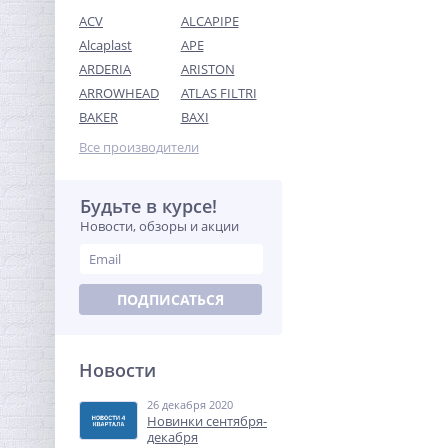
ACV
ALCAPIPE
Alcaplast
APE
ARDERIA
ARISTON
ARROWHEAD
ATLAS FILTRI
Набор сантехнических
BAKER
BAXI
прокладок (410 штук) 12
размеров O-ring /
Все производители
499,00
IDRONORD (Италия)
руб.
1 100,00 руб.
Будьте в курсе!
Новости, обзоры и акции
-68%
ПОДПИСАТЬСЯ
Новости
26 декабря 2020
Муфта редукция 1" x 1/2"
Новинки сентября-
(ВР) латунь UNI-FITT
декабря