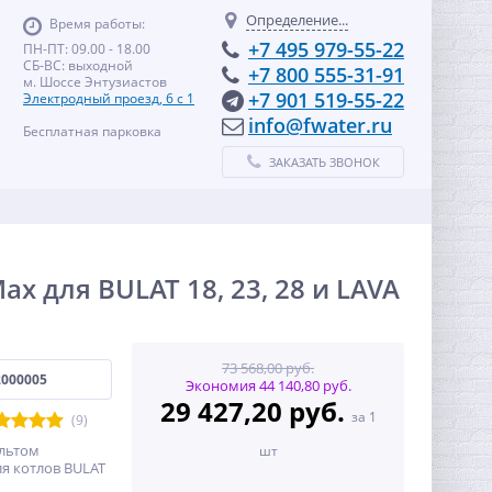
Определение...
Время работы:
+7 495 979-55-22
ПН-ПТ: 09.00 - 18.00
СБ-ВС: выходной
+7 800 555-31-91
м. Шоссе Энтузиастов
+7 901 519-55-22
Электродный проезд, 6 с 1
info@fwater.ru
Бесплатная парковка
ЗАКАЗАТЬ ЗВОНОК
x для BULAT 18, 23, 28 и LAVA
73 568,00 руб.
2000005
Экономия 44 140,80 руб.
29 427,20 руб.
за 1
(9)
ультом
шт
ля котлов BULAT