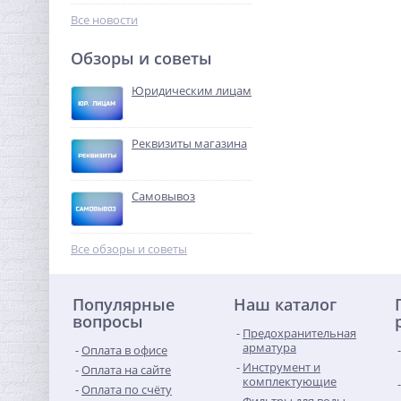
248,32
руб.
Все новости
776,00 руб.
Обзоры и советы
-68%
Юридическим лицам
Реквизиты магазина
Самовывоз
Муфта резьбовая 1"1/4 x
1"1/4 (ВР) латунь UNI-FITT
Все обзоры и советы
422,40
руб.
Популярные
Наш каталог
1 320,00 руб.
вопросы
Предохранительная
-68%
арматура
Оплата в офисе
Инструмент и
Оплата на сайте
комплектующие
Оплата по счёту