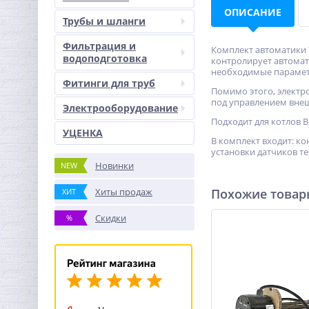
ОПИСАНИЕ
Трубы и шланги
Фильтрация и
Комплект автоматики 
водоподготовка
контролирует автомат
необходимые парамет
Фитинги для труб
Помимо этого, электр
под управлением внеш
Электрооборудование
Подходит для котлов BUL
УЦЕНКА
В комплект входит: ко
установки датчиков т
Новинки
NEW
Хиты продаж
Похожие това
ХИТ
Скидки
%