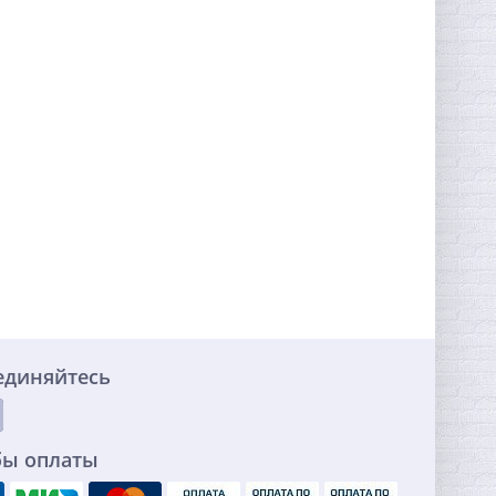
единяйтесь
бы оплаты