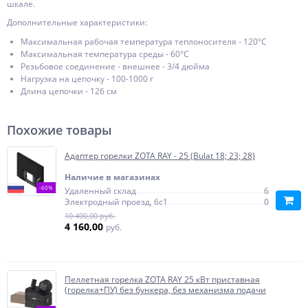
шкале.
Дополнительные характеристики:
Максимальная рабочая температура теплоносителя - 120°С
Максимальная температура среды - 60°С
Резьбовое соединение - внешнее - 3/4 дюйма
Нагрузка на цепочку - 100-1000 г
Длина цепочки - 126 см
Похожие товары
Адаптер горелки ZOTA RAY - 25 (Bulat 18; 23; 28)
Наличие в магазинах
-60%
Удаленный склад
6
Электродный проезд, 6с1
0
10 400,00 руб.
4 160,00
руб.
Пеллетная горелка ZOTA RAY 25 кВт приставная
(горелка+ПУ) без бункера, без механизма подачи