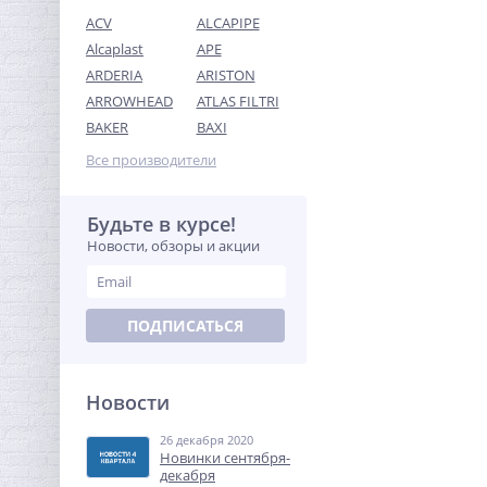
ACV
ALCAPIPE
Alcaplast
APE
ARDERIA
ARISTON
ARROWHEAD
ATLAS FILTRI
Футорка редукционная
BAKER
BAXI
1"1/4 x 1" НВ латунь UNI-
FITT
Все производители
276,80
руб.
865,00 руб.
Будьте в курсе!
Новости, обзоры и акции
-68%
ПОДПИСАТЬСЯ
Новости
26 декабря 2020
Американка с плоской
Новинки сентября-
прокладкой 3/4" x 3/4" ВН
декабря
латунь UNI-FITT