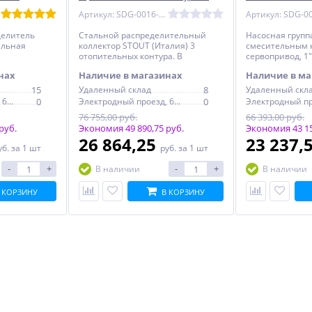
теплоизоляции DN 20, STOUT
насоса в тепл
Артикул: SDG-0016-002503
делитель
Стальной распределительный
Насосная групп
альная
коллектор STOUT (Италия) 3
смесительным 
отопительных контура. В
сервопривод, 1"
теплоизоляции DN 20, 1"
теплоизоляции
нах
Наличие в магазинах
Наличие в ма
15
Удаленный склад
8
Удаленный скл
Электродный проезд, 6с1
0
Электродный проезд, 6с1
0
76 755,00 руб.
66 393,00 руб.
руб.
Экономия 49 890,75 руб.
Экономия 43 15
26 864,25
23 237,
уб.
за 1 шт
руб.
за 1 шт
-
+
-
+
В наличии
В наличии
 КОРЗИНУ
В КОРЗИНУ