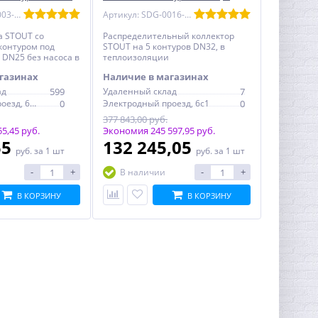
оизоляции
теплоизоляции
Артикул: SDG-0003-002501
Артикул: SDG-0016-005005
а STOUT со
Распределительный коллектор
контуром под
STOUT на 5 контуров DN32, в
 DN25 без насоса в
теплоизоляции
газинах
Наличие в магазинах
ад
599
Удаленный склад
7
Электродный проезд, 6с1
0
Электродный проезд, 6с1
0
377 843,00 руб.
5,45 руб.
Экономия 245 597,95 руб.
55
132 245,05
руб.
за 1 шт
руб.
за 1 шт
-
+
-
+
В наличии
В КОРЗИНУ
В КОРЗИНУ