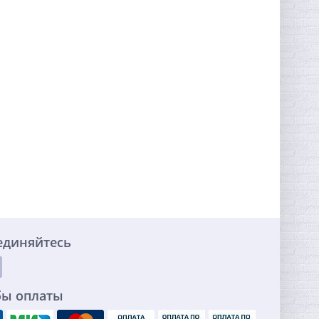
единяйтесь
бы оплаты