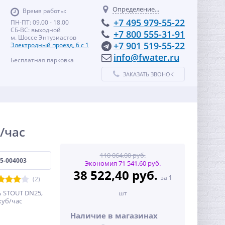
Определение...
Время работы:
+7 495 979-55-22
ПН-ПТ: 09.00 - 18.00
СБ-ВС: выходной
+7 800 555-31-91
м. Шоссе Энтузиастов
+7 901 519-55-22
Электродный проезд, 6 с 1
info@fwater.ru
Бесплатная парковка
ЗАКАЗАТЬ ЗВОНОК
/час
110 064,00 руб.
5-004003
Экономия 71 541,60 руб.
38 522,40 руб.
за 1
(2)
ь STOUT DN25,
шт
куб/час
Наличие в магазинах