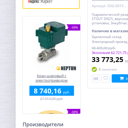
Артикул: SDG-0015-004002
Гидравлический раз
STOUT DN25, вертик
установка, 3мкуб/час
-68%
Наличие в магази
Удаленный склад
96 495,00 руб.
Экономия 62 721,75 
33 773,25
р
В наличии
Кран шаровый с
В
электроприводом
BugattiPro 12В 1/2"
8 740,16
руб.
27 313,00 руб.
-68%
Производители