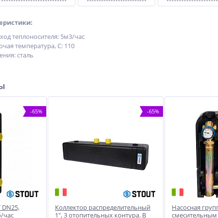
еристики:
од теплоносителя: 5м3/час
чая температура, С: 110
ения: сталь
ры
-65%
-65%
 DN25,
Коллектор распределительный
Насосная груп
/час
1", 3 отопительных контура. В
смесительным 