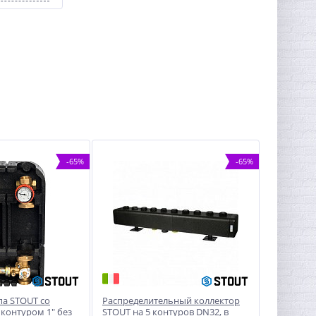
-65%
-65%
па STOUT со
Распределительный коллектор
контуром 1" без
STOUT на 5 контуров DN32, в