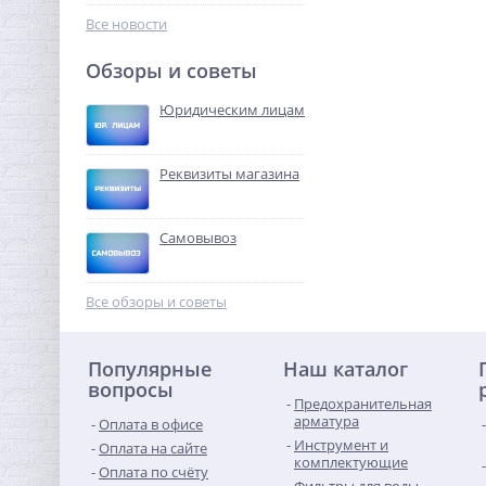
426,56
руб.
Все новости
1 333,00 руб.
Обзоры и советы
-68%
Юридическим лицам
Реквизиты магазина
Самовывоз
Тройник редукция (ВР) 3/4"
x 1/2" x 3/4" латунь UNI-
Все обзоры и советы
FITT
328,32
руб.
Популярные
Наш каталог
1 026,00 руб.
вопросы
Предохранительная
-68%
арматура
Оплата в офисе
Инструмент и
Оплата на сайте
комплектующие
Оплата по счёту