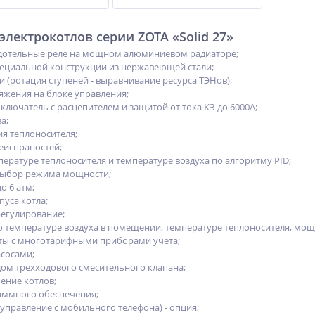
лектрокотлов серии ZOTA «Solid 27»
отельные реле на мощном алюминиевом радиаторе;
ециальной конструкции из нержавеющей стали;
 (ротация ступеней - выравнивание ресурса ТЭНов);
яжения на блоке управления;
лючатель с расцепителем и защитой от тока КЗ до 6000А;
а;
ия теплоносителя;
еиспраностей;
пературе теплоносителя и температуре воздуха по алгоритму PID;
выбор режима мощности;
о 6 атм;
пуса котла;
егулирование;
о температуре воздуха в помещении, температуре теплоносителя, мощ
ты с многотарифными приборами учета;
асосами;
ом трехходового смесительного клапана;
ение котлов;
аммного обеспечения;
управление с мобильного телефона) - опция;