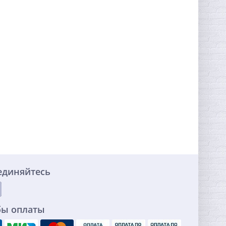
единяйтесь
бы оплаты