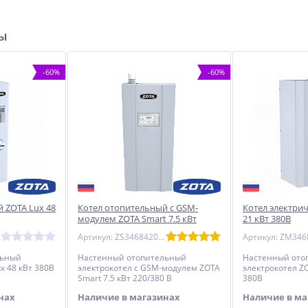
ры
-60%
-60%
й ZOTA Lux 48
Котел отопительный с GSM-
Котел электри
модулем ZOTA Smart 7.5 кВт
21 кВт 380В
220/380 В
Артикул: ZS3468420007
льный
Настенный отопительный
Настенный ото
x 48 кВт 380В
электрокотел с GSM-модулем ZOTA
электрокотел Z
Smart 7.5 кВт 220/380 В
380В
нах
Наличие в магазинах
Наличие в ма