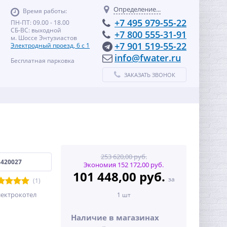
Определение...
Время работы:
+7 495 979-55-22
ПН-ПТ: 09.00 - 18.00
СБ-ВС: выходной
+7 800 555-31-91
м. Шоссе Энтузиастов
+7 901 519-55-22
Электродный проезд, 6 с 1
info@fwater.ru
Бесплатная парковка
ЗАКАЗАТЬ ЗВОНОК
253 620,00 руб.
8420027
Экономия 152 172,00 руб.
101 448,00 руб.
за
(1)
ектрокотел
1 шт
Наличие в магазинах