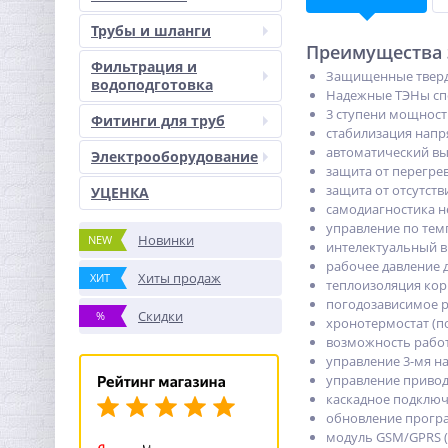
Трубы и шланги
Преимущества э
Фильтрация и
Защищенные тверд
водоподготовка
Надежные ТЭНы сп
3 ступени мощности
Фитинги для труб
стабилизация напр
автоматический вык
Электрооборудование
защита от перегрев
защита от отсутств
УЦЕНКА
самодиагностика н
управление по тем
Новинки
NEW
интелектуальный 
рабочее давление д
Хиты продаж
ХИТ
теплоизоляция кор
погодозависимое р
Скидки
%
хронотермостат (п
возможность рабо
управление 3-мя н
управление привод
каскадное подключ
обновление прогр
модуль GSM/GPRS (