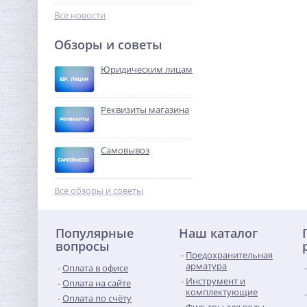
695,36
руб.
Все новости
2 173,00 руб.
Обзоры и советы
-68%
Юридическим лицам
Реквизиты магазина
Самовывоз
Предохранительный
клапан 1/2 x3/4 ROMMER
Все обзоры и советы
для отопления 2,5 бар
323,84
руб.
Популярные
Наш каталог
1 012,00 руб.
вопросы
Предохранительная
-68%
арматура
Оплата в офисе
Инструмент и
Оплата на сайте
комплектующие
Оплата по счёту