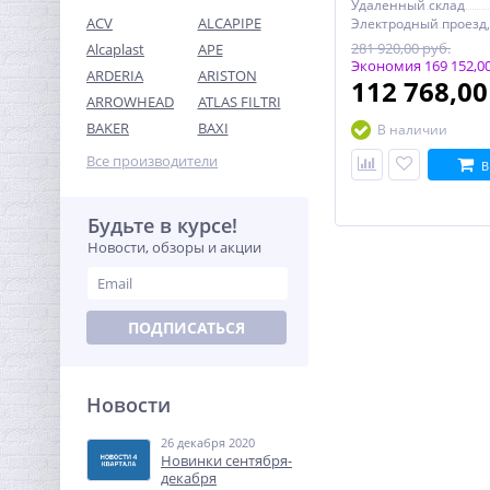
Удаленный склад
ACV
ALCAPIPE
Электродный проезд,
281 920,00 руб.
Alcaplast
APE
Экономия 169 152,00
ARDERIA
ARISTON
112 768,0
ARROWHEAD
ATLAS FILTRI
Система контроля
BAKER
BAXI
В наличии
протечек Neptun ССТ
Smart+ Tuya 1/2"
Все производители
В
43 553,60
руб.
136 105,00 руб.
Будьте в курсе!
Новости, обзоры и акции
-68%
ПОДПИСАТЬСЯ
Новости
26 декабря 2020
Переходник резьбовой
Новинки сентября-
1"1/2 x 1"1/4 ВН латунь
декабря
UNI-FITT