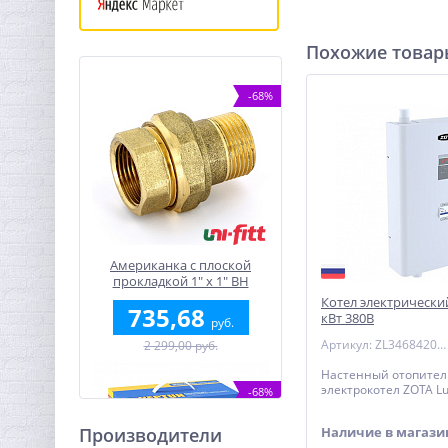
Похожие това
-68%
Американка с плоской
прокладкой 1" x 1" ВН
латунь UNI-FITT
Котел электрически
735,68
кВт 380В
руб.
Артикул: ZL3468420048
2 299,00 руб.
Настенный отопите
электрокотел ZOTA Lu
-68%
Производители
Наличие в магази