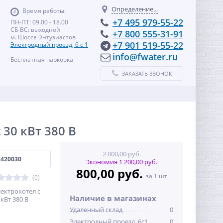
Определение...
Время работы:
+7 495 979-55-22
ПН-ПТ: 09.00 - 18.00
СБ-ВС: выходной
+7 800 555-31-91
м. Шоссе Энтузиастов
+7 901 519-55-22
Электродный проезд, 6 с 1
info@fwater.ru
Бесплатная парковка
ЗАКАЗАТЬ ЗВОНОК
30 кВт 380 В
2 000,00 руб.
8420030
Экономия 1 200,00 руб.
800,00 руб.
за 1 шт
(0)
ектрокотел с
Наличие в магазинах
кВт 380 В
Удаленный склад
0
Электродный проезд, 6с1
0