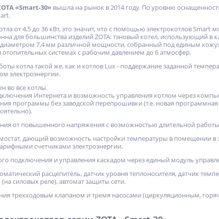
ZOTA «Smart-30»
вышла на рынок в 2014 году. По уровню оснащенност
art.
тла от 4,5 до 36 кВт, это значит, что с помощью электрокотлов Smar
нна для большинства изделий ZOTA: тэновый котел, использующий в к
диаметром 7,4 мм различной мощности, собранный под единым кожух
 отопительных системах с рабочим давлением до 6 атмосфер.
оты котла такой же, как и котлов Lux - поддержание заданной темпер
ом электроэнергии.
н во все котлы.
дключения Интернета и возможность управления котлом через компь
ия программы без заводской перепрошивки (т.е. новая программная в
оятельно).
ния от повышенного напряжения с возможностью длительной работы 
остат, дающий возможность настройки температуры в помещении в за
арифными счетчиками электроэнергии.
го подключения и управления каскадом через единый модуль управл
оматический расцепитель, датчик уровня теплоносителя, датчик темпе
(на силовых реле), автомат защиты сети.
ия трехходовым клапаном и тремя насосами (циркуляционным, горяч