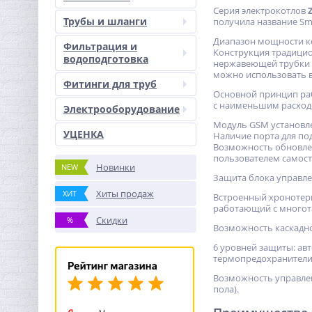
Серия электрокотлов
Трубы и шланги
получила название Sm
Диапазон мощности ко
Фильтрация и
Конструкция традицио
водоподготовка
нержавеющей трубки 
можно использовать в
Фитинги для труб
Основной принцип раб
с наименьшим расход
Электрооборудование
Модуль GSM установле
УЦЕНКА
Наличие порта для по
Возможность обновлен
пользователем самост
Новинки
NEW
Защита блока управле
Хиты продаж
ХИТ
Встроенный хронотерм
работающий с многот
Скидки
%
Возможность каскадно
6 уровней защиты: авт
термопредохранители 
Возможность управлен
пола).