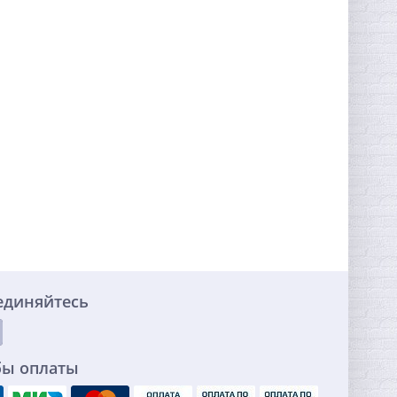
единяйтесь
бы оплаты