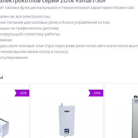
лектрокотлов серии ZOTA «Smart-30»
ает такими функциональными и техническими характеристиками как:
влен во все электрокотлы;
ик питания для силовых реле и блока управления котла;
ции на графическом дисплее;
ксирующий статистику работы;
емени;
ры реле силовых плат (при перегреве реле котел авто-матически выкл
ение/выключение котла и насоса;
егулирование.
ры
-60%
-60%