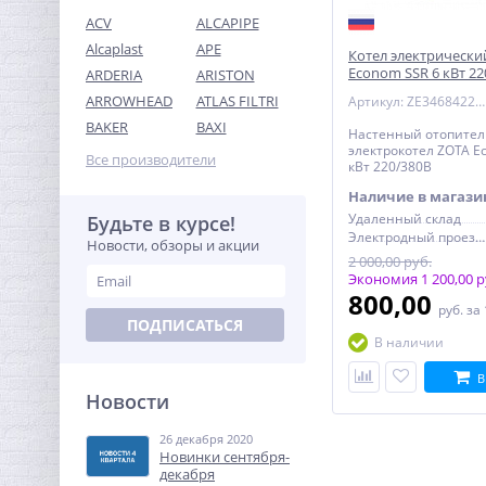
ACV
ALCAPIPE
Alcaplast
APE
Котел электрически
Econom SSR 6 кВт 22
ARDERIA
ARISTON
ARROWHEAD
ATLAS FILTRI
Артикул: ZE3468422006
Колено резьбовое ВН 1" x
BAKER
BAXI
Настенный отопите
1" латунь UNI-FITT
электрокотел ZOTA E
Все производители
кВт 220/380В
479,68
руб.
Наличие в магази
1 499,00 руб.
Удаленный склад
Будьте в курсе!
Электродный проезд, 6с1
Новости, обзоры и акции
-68%
2 000,00 руб.
Экономия 1 200,00 р
800,00
руб.
за
ПОДПИСАТЬСЯ
В наличии
В
Новости
26 декабря 2020
Ниппель редукция 1" x 1/2"
Новинки сентября-
(НР) никель UNI-FITT
декабря