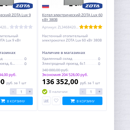
еский ZOTA Lux 9
Котел электрический ZOTA Lux 60
кВт 380В
Артикул: ZL3468420009
Артикул: ZL3468420060
пительный
Настенный отопительный
TA Lux 9 кВт
электрокотел ZOTA Lux 60 кВт 380В
газинах
Наличие в магазинах
ад
0
Удаленный склад
0
Электродный проезд, 6с1
0
Электродный проезд, 6с1
0
340 880,00 руб.
4,00 руб.
Экономия 204 528,00 руб.
00
136 352,00
руб.
за 1 шт
руб.
за 1 шт
-
+
-
+
В наличии
В КОРЗИНУ
В КОРЗИНУ