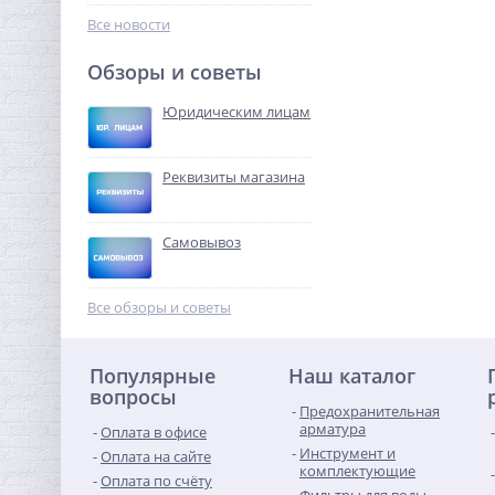
291,20
руб.
Все новости
910,00 руб.
Обзоры и советы
-68%
Юридическим лицам
Реквизиты магазина
Самовывоз
Тройник резьбовой (ВР)
3/4" никель UNI-FITT
Все обзоры и советы
386,56
руб.
Популярные
Наш каталог
1 208,00 руб.
вопросы
Предохранительная
-68%
арматура
Оплата в офисе
Инструмент и
Оплата на сайте
комплектующие
Оплата по счёту