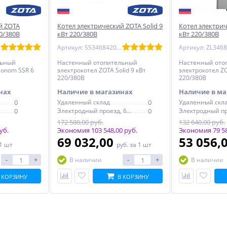
й ZOTA
Котел электрический ZOTA Solid 9
Котел электрич
0/380В
кВт 220/380В
кВт 220/380В
Артикул: SS3468420009
льный
Настенный отопительный
Настенный ото
conom SSR 6
электрокотел ZOTA Solid 9 кВт
электрокотел ZO
220/380В
220/380В
нах
Наличие в магазинах
Наличие в ма
0
Удаленный склад
0
Удаленный скл
0
Электродный проезд, 6с1
0
172 580,00 руб.
132 640,00 руб.
уб.
Экономия 103 548,00 руб.
Экономия 79 58
69 032,00
53 056,
 1 шт
руб.
за 1 шт
-
+
-
+
В наличии
В наличии
 КОРЗИНУ
В КОРЗИНУ