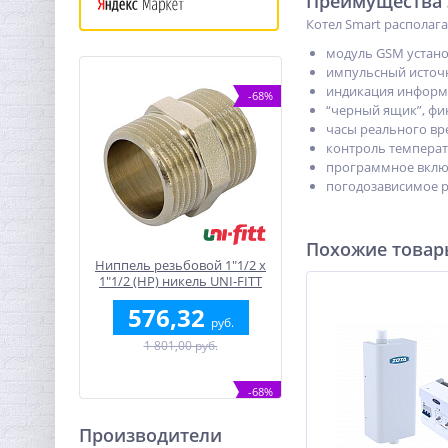
Преимущества э
Котел Smart располаг
модуль GSM устано
импульсный источн
индикация информа
-68%
“черный ящик”, фи
часы реального вр
контроль температу
программное включ
погодозависимое р
Похожие това
Ниппель резьбовой 1"1/2 x
1"1/2 (НР) никель UNI-FITT
576,32
руб.
1 801,00 руб.
-68%
Производители