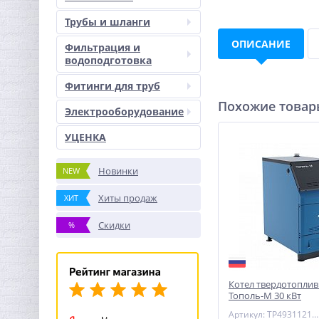
Трубы и шланги
ОПИСАНИЕ
Фильтрация и
водоподготовка
Фитинги для труб
Похожие това
Электрооборудование
УЦЕНКА
Новинки
NEW
Хиты продаж
ХИТ
Скидки
%
Котел твердотопли
Тополь-М 30 кВт
Артикул: TP4931121030