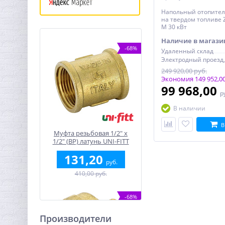
Напольный отопител
на твердом топливе 
М 30 кВт
Наличие в магази
-68%
Удаленный склад
249 920,00 руб.
Экономия 149 952,00
99 968,00
р
В наличии
В
Муфта резьбовая 1/2" x
1/2" (ВР) латунь UNI-FITT
131,20
руб.
410,00 руб.
-68%
Производители