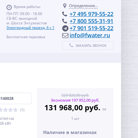
Определение...
Время работы:
+7 495 979-55-22
ПН-ПТ: 09.00 - 18.00
СБ-ВС: выходной
+7 800 555-31-91
м. Шоссе Энтузиастов
+7 901 519-55-22
Электродный проезд, 6 с 1
info@fwater.ru
Бесплатная парковка
ЗАКАЗАТЬ ЗВОНОК
329 920,00 руб.
8140028
Экономия 197 952,00 руб.
131 968,00 руб.
за
(0)
отел на
1 шт
28 кВт
Наличие в магазинах