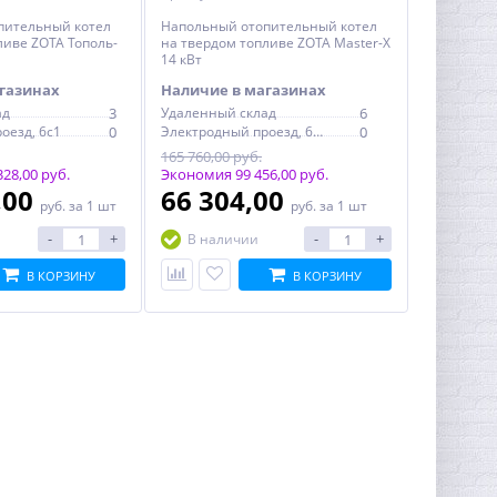
пительный котел
Напольный отопительный котел
ливе ZOTA Тополь-
на твердом топливе ZOTA Master-X
14 кВт
газинах
Наличие в магазинах
ад
3
Удаленный склад
6
оезд, 6с1
0
Электродный проезд, 6с1
0
165 760,00 руб.
28,00 руб.
Экономия 99 456,00 руб.
,00
66 304,00
руб.
за 1 шт
руб.
за 1 шт
-
+
-
+
В наличии
В КОРЗИНУ
В КОРЗИНУ