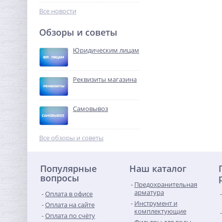
960,64
руб.
Все новости
3 002,00 руб.
Обзоры и советы
-68%
Юридическим лицам
Реквизиты магазина
Самовывоз
Система контроля
протечек Neptun Bugatti
Все обзоры и советы
Base 3/4"
23 451,20
руб.
Популярные
Наш каталог
73 285,00 руб.
вопросы
Предохранительная
-68%
арматура
Оплата в офисе
Инструмент и
Оплата на сайте
комплектующие
Оплата по счёту