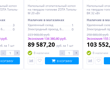
ьный котел
Напольный отопительный котел
Напольный ото
ZOTA Тополь-
на твердом топливе ZOTA Тополь-
на твердом топ
М 20 кВт
ВК 32 кВт
нах
Наличие в магазинах
Наличие в ма
3
Удаленный склад
1
Удаленный скл
Электродный проезд, 6с1
0
Электродный проезд, 6с1
0
Электродный пр
223 968,00 руб.
258 880,00 руб.
 руб.
Экономия 134 380,80 руб.
Экономия 155 3
89 587,20
103 552
уб.
за 1 шт
руб.
за 1 шт
-
+
-
+
В наличии
В наличии
 КОРЗИНУ
В КОРЗИНУ