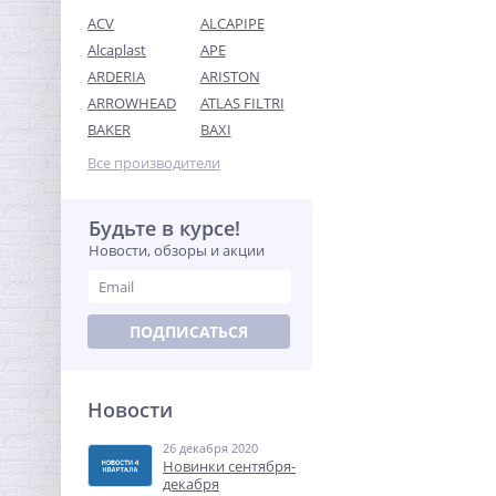
ACV
ALCAPIPE
Alcaplast
APE
ARDERIA
ARISTON
ARROWHEAD
ATLAS FILTRI
Переходник резьбовой
BAKER
BAXI
1"1/4 x 1/2" ВН латунь UNI-
FITT
Все производители
362,88
руб.
1 134,00 руб.
Будьте в курсе!
Новости, обзоры и акции
-68%
ПОДПИСАТЬСЯ
Новости
26 декабря 2020
Муфта резьбовая 2" x 2"
Новинки сентября-
(ВР) латунь UNI-FITT
декабря