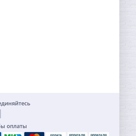
единяйтесь
бы оплаты