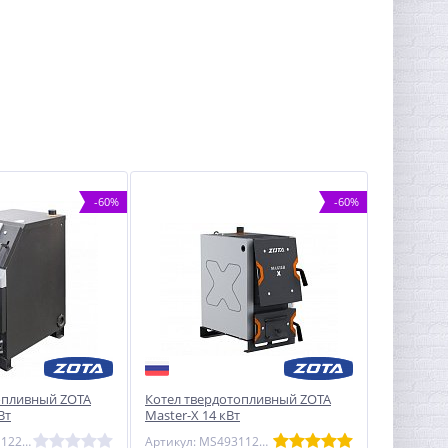
-60%
-60%
опливный ZOTA
Котел твердотопливный ZOTA
Вт
Master-X 14 кВт
Артикул: TP4931122032
Артикул: MS4931120014