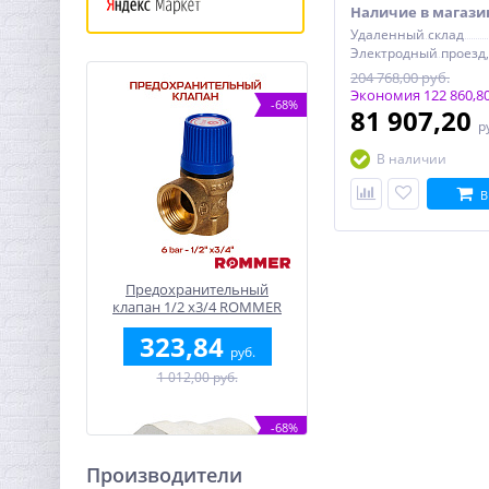
Наличие в магази
Удаленный склад
204 768,00 руб.
Экономия 122 860,80
-68%
81 907,20
р
В наличии
В
Предохранительный
клапан 1/2 x3/4 ROMMER
для систем водоснабжения
323,84
6 бар
руб.
1 012,00 руб.
-68%
Производители