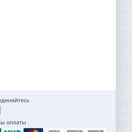
единяйтесь
бы оплаты