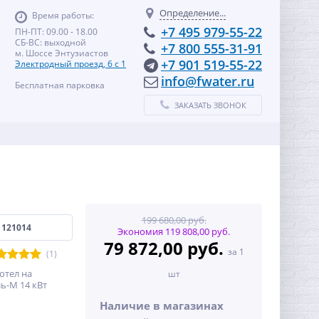
Определение...
Время работы:
+7 495 979-55-22
ПН-ПТ: 09.00 - 18.00
СБ-ВС: выходной
+7 800 555-31-91
м. Шоссе Энтузиастов
+7 901 519-55-22
Электродный проезд, 6 с 1
info@fwater.ru
Бесплатная парковка
ЗАКАЗАТЬ ЗВОНОК
199 680,00 руб.
1121014
Экономия 119 808,00 руб.
79 872,00 руб.
за 1
(1)
отел на
шт
ь-М 14 кВт
Наличие в магазинах