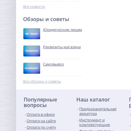
589,44
руб.
Все новости
1 842,00 руб.
Обзоры и советы
-68%
Юридическим лицам
Реквизиты магазина
Самовывоз
Предохранительный
клапан 1/2 x3/4 ROMMER
Все обзоры и советы
для систем водоснабжения
323,84
8 бар
руб.
Популярные
Наш каталог
1 012,00 руб.
вопросы
Предохранительная
-68%
арматура
Оплата в офисе
Инструмент и
Оплата на сайте
комплектующие
Оплата по счёту