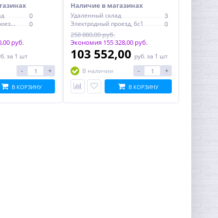
газинах
Наличие в магазинах
ад
0
Удаленный склад
3
Электродный проезд, 6с1
0
Электродный проезд, 6с1
0
258 880,00 руб.
,00 руб.
Экономия 155 328,00 руб.
103 552,00
уб.
за 1 шт
руб.
за 1 шт
-
+
-
+
В наличии
В КОРЗИНУ
В КОРЗИНУ