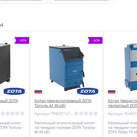
ры
-60%
-60%
вный ZOTA
Котел твердотопливный ZOTA
Котел твердот
Тополь-М 30 кВт
пеллетный ZOTA
Артикул: TP4931121030
ьный котел
Напольный отопительный котел
Напольный ото
ZOTA Тополь-
на твердом топливе ZOTA Тополь-
на твердом топ
М 30 кВт
ZOTA Pellet 15 к