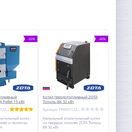
-60%
-60%
опливный
Котел твердотопливный ZOTA
 Pellet 15 кВт
Тополь-ВК 32 кВт
Артикул: PL4931122015
Артикул: TP4931122032
пительный котел
Напольный отопительный котел
ливе и пеллетах
на твердом топливе ZOTA Тополь-
Вт
ВК 32 кВт