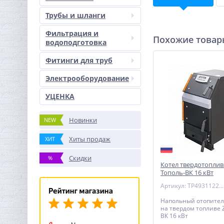
Трубы и шланги
Фильтрация и
Похожие това
водоподготовка
Фитинги для труб
Электрооборудование
УЦЕНКА
Новинки
NEW
Хиты продаж
ХИТ
Скидки
%
Котел твердотопли
Тополь-ВК 16 кВт
Артикул: TP4931122016
Напольный отопител
на твердом топливе 
ВК 16 кВт