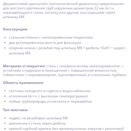
Двухвинтовой кронштейн (металлический держатель) предназначен
для жесткого крепления труб наружным диаметром 22 мм (в т.ч.
нержавеющих) к стене, потолку или другим конструкциям через
шпильку М8.
Конструкция:
стальная планка с никелированным покрытием
два регулировочных винта для фиксации
опорная ножка с резьбой под шпильку М8 + дюбель 10x61 + шуруп-
шпилька М8
Материал и покрытие:
сталь с гальваническим никелированием —
устойчиво к коррозии в помещениях с повышенной влажностью,
совместимо с нержавеющими, оцинкованными и стальными трубами.
Область применения:
системы холодного и горячего водоснабжения
отопления (в т.ч. с высокими температурами)
любые трубопроводы из металла и нержавейки
Тип монтажа:
подвес на резьбовую шпильку М8
крепление к стене через дюбель
прямой трубный крепеж без промежуточных хомутов с резиновой