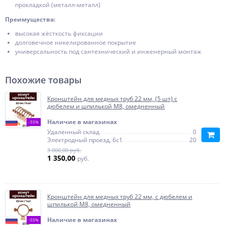
прокладкой (металл-металл)
Преимущества:
высокая жёсткость фиксации
долговечное никелированное покрытие
универсальность под сантехнический и инженерный монтаж
Похожие товары
Кронштейн для медных труб 22 мм, (5 шт) с
дюбелем и шпилькой М8, омедненный
Наличие в магазинах
-55%
Удаленный склад
0
Электродный проезд, 6с1
20
3 000,00 руб.
1 350,00
руб.
Кронштейн для медных труб 22 мм, с дюбелем и
шпилькой М8, омедненный
Наличие в магазинах
-55%