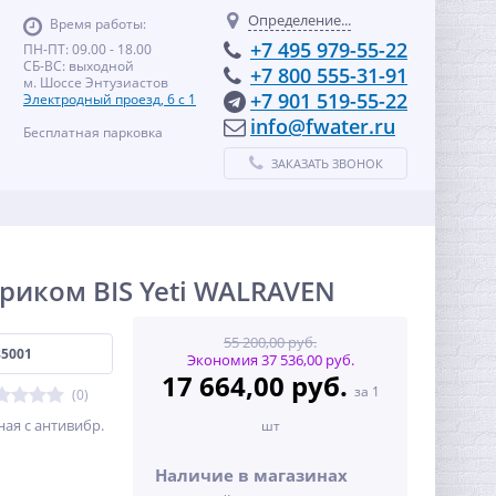
Определение...
Время работы:
+7 495 979-55-22
ПН-ПТ: 09.00 - 18.00
СБ-ВС: выходной
+7 800 555-31-91
м. Шоссе Энтузиастов
+7 901 519-55-22
Электродный проезд, 6 с 1
info@fwater.ru
Бесплатная парковка
ЗАКАЗАТЬ ЗВОНОК
вриком BIS Yeti WALRAVEN
55 200,00 руб.
85001
Экономия 37 536,00 руб.
17 664,00 руб.
за 1
(0)
ная с антивибр.
шт
Наличие в магазинах