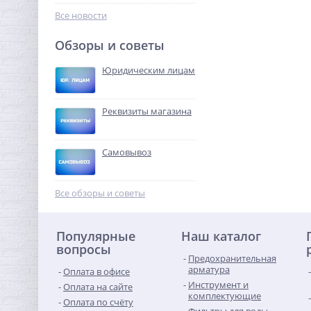
10 072,32
руб.
Все новости
31 476,00 руб.
Обзоры и советы
-68%
Юридическим лицам
Реквизиты магазина
Самовывоз
Переходник резьбовой
1"1/2 x 1" ВН латунь UNI-
Все обзоры и советы
FITT
526,40
руб.
Популярные
Наш каталог
1 645,00 руб.
вопросы
Предохранительная
-68%
арматура
Оплата в офисе
Инструмент и
Оплата на сайте
комплектующие
Оплата по счёту