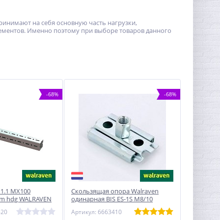
инимают на себя основную часть нагрузки,
ементов. Именно поэтому при выборе товаров данного
-68%
-68%
1.1 MX100
Скользящая опора Walraven
6m hdg WALRAVEN
одинарная BIS ES-1S M8/10
620
Артикул: 6663410