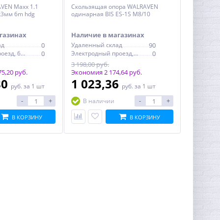
VEN Maxx 1.1
Скользящая опора WALRAVEN
х3мм 6m hdg
одинарная BIS ES-1S M8/10
газинах
Наличие в магазинах
ад
0
Удаленный склад
90
Электродный проезд, 6с1
0
Электродный проезд, 6с1
0
3 198,00 руб.
5,20 руб.
Экономия 2 174,64 руб.
80
1 023,36
руб.
за 1 шт
руб.
за 1 шт
-
+
-
+
В наличии
В КОРЗИНУ
В КОРЗИНУ