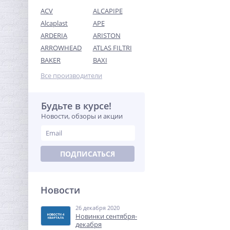
ACV
ALCAPIPE
Alcaplast
APE
ARDERIA
ARISTON
ARROWHEAD
ATLAS FILTRI
Предохранительный
BAKER
BAXI
клапан 3/4х1 ROMMER для
систем водоснабжения 6
Все производители
451,84
бар
руб.
1 412,00 руб.
Будьте в курсе!
Новости, обзоры и акции
-68%
ПОДПИСАТЬСЯ
Новости
26 декабря 2020
Кран шаровый с
Новинки сентября-
электроприводом Neptun
декабря
Profi 12В 1"1/4