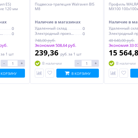
ип ES)
Подвеска-трапеция Walraven BIS
Профиль WALRA
ие 120 мм
M8
MX100 100х100
нах
Наличие в магазинах
Наличие в ма
0
Удаленный склад
0
Удаленный скл
Электродный проезд, 6с1
0
Электродный проезд, 6с1
0
748,00 руб.
48 640,00 руб.
руб.
Экономия 508,64 руб.
Экономия 33 07
239,36
15 564,
.
за 1 шт
руб.
за 1 шт
-
+
-
+
В наличии
В наличии
 КОРЗИНУ
В КОРЗИНУ