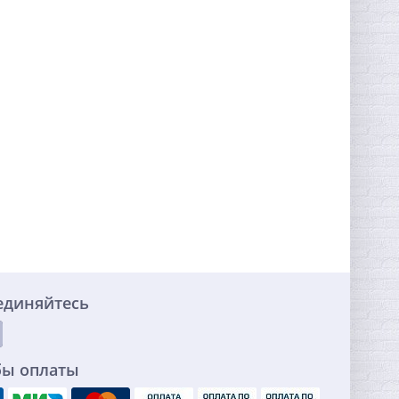
единяйтесь
бы оплаты