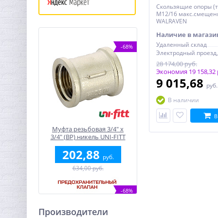
Скользящие опоры (т
М12/16 макс.смещен
WALRAVEN
Наличие в магази
Удаленный склад
-68%
28 174,00 руб.
Экономия 19 158,32 
9 015,68
руб
В наличии
В
Муфта резьбовая 3/4" x
3/4" (ВР) никель UNI-FITT
202,88
руб.
634,00 руб.
-68%
Производители