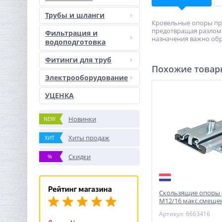
Трубы и шланги
Кровельные опоры пре
предотвращая разлом
Фильтрация и
назначения важно обр
водоподготовка
Фитинги для труб
Похожие това
Электрооборудование
УЦЕНКА
Новинки
NEW
Хиты продаж
ХИТ
Скидки
%
Скользящие опоры (
М12/16 макс.смеще
WALRAVEN
Артикул: 6663416