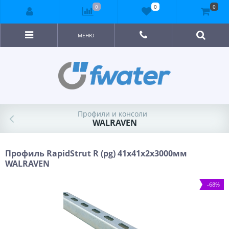
0
0
0
МЕНЮ
Профили и консоли
WALRAVEN
Профиль RapidStrut R (pg) 41x41х2х3000мм
WALRAVEN
-68%