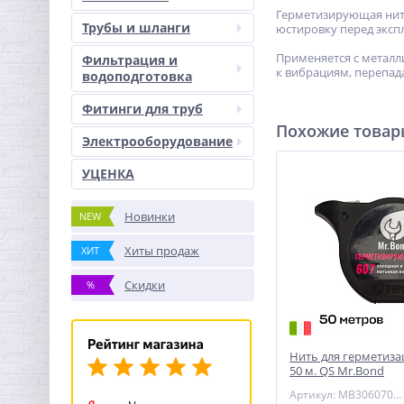
Герметизирующая нит
Трубы и шланги
юстировку перед эксп
Применяется с металл
Фильтрация и
к вибрациям, перепад
водоподготовка
Фитинги для труб
Похожие това
Электрооборудование
УЦЕНКА
Новинки
NEW
Хиты продаж
ХИТ
Скидки
%
Нить для герметиз
50 м. QS Mr.Bond
Артикул: MB3060700050