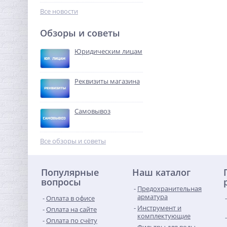
483,20
руб.
Все новости
1 510,00 руб.
Обзоры и советы
-68%
Юридическим лицам
Реквизиты магазина
Самовывоз
Система контроля
протечек Neptun
Все обзоры и советы
Aquacontrol 1/2"
15 328,64
руб.
Популярные
Наш каталог
47 902,00 руб.
вопросы
Предохранительная
-68%
арматура
Оплата в офисе
Инструмент и
Оплата на сайте
комплектующие
Оплата по счёту