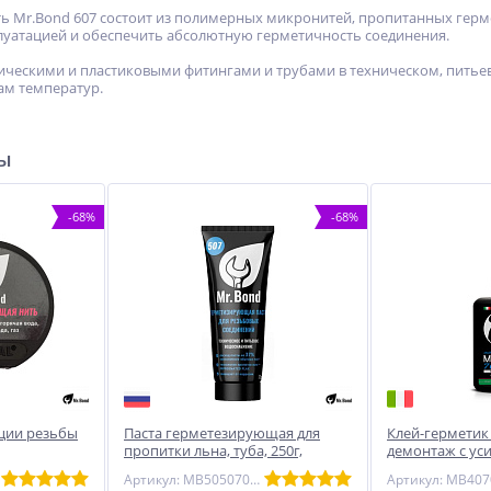
ь Mr.Bond 607 состоит из полимерных микронитей, пропитанных ге
луатацией и обеспечить абсолютную герметичность соединения.
ическими и пластиковыми фитингами и трубами в техническом, питье
ам температур.
ры
-68%
-68%
ации резьбы
Паста герметезирующая для
Клей-герметик
пропитки льна, туба, 250г,
демонтаж с уси
техническое водоснабжение и
Mr.Bond
Артикул: MB5050700250
газа Mr.Bond