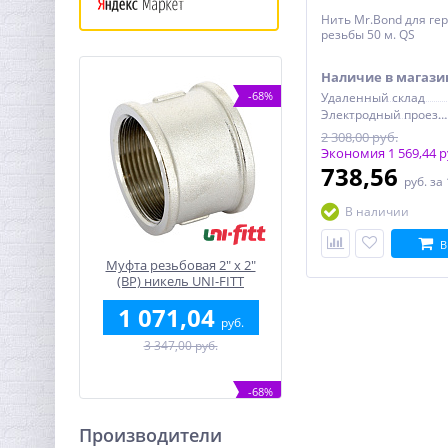
Нить Mr.Bond для г
резьбы 50 м. QS
Наличие в магази
-68%
Удаленный склад
Электродный проезд, 6с1
2 308,00 руб.
Экономия 1 569,44 р
738,56
руб.
за
В наличии
В
Муфта резьбовая 2" x 2"
(ВР) никель UNI-FITT
1 071,04
руб.
3 347,00 руб.
-68%
Производители