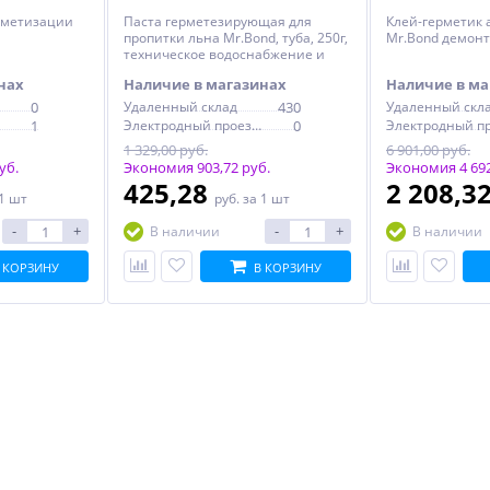
ерметизации
Паста герметезирующая для
Клей-герметик 
пропитки льна Mr.Bond, туба, 250г,
Mr.Bond демонта
техническое водоснабжение и
газа
нах
Наличие в магазинах
Наличие в ма
0
Удаленный склад
430
Удаленный скл
1
Электродный проезд, 6с1
0
1 329,00 руб.
6 901,00 руб.
уб.
Экономия 903,72 руб.
Экономия 4 692
425,28
2 208,3
 1 шт
руб.
за 1 шт
-
+
-
+
В наличии
В наличии
 КОРЗИНУ
В КОРЗИНУ