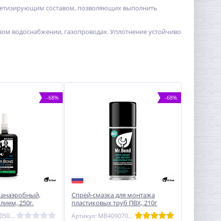
рметизирующим составом, позволяющих выполнить
вом водоснабжении, газопроводах. Уплотнение устойчиво
-68%
-68%
 анаэробный,
Спрей-смазка для монтажа
лием, 250г.
пластиковых труб ПВХ, 210г
Mr.Bond
Артикул: MB4070500250
Артикул: MB4090700210