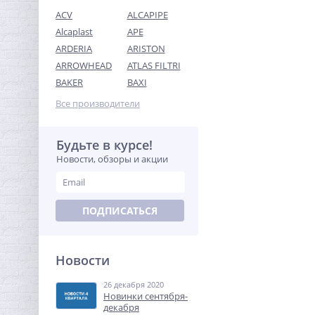
ACV
ALCAPIPE
Alcaplast
APE
ARDERIA
ARISTON
ARROWHEAD
ATLAS FILTRI
Датчик контроля воды
BAKER
BAXI
SW005-5,0 Neptun
проводной (5м)
Все производители
1 701,76
руб.
5 318,00 руб.
Будьте в курсе!
Новости, обзоры и акции
-68%
ПОДПИСАТЬСЯ
Новости
26 декабря 2020
Муфта редукция 1"1/4 x 1"
Новинки сентября-
(ВР) никель UNI-FITT
декабря