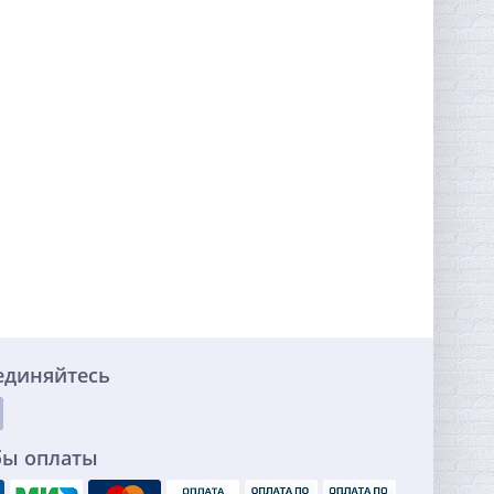
единяйтесь
бы оплаты