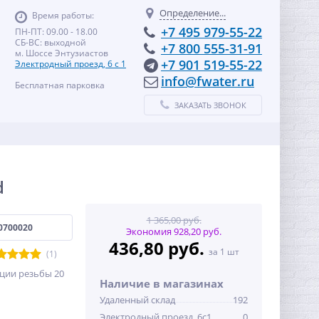
Определение...
Время работы:
+7 495 979-55-22
ПН-ПТ: 09.00 - 18.00
СБ-ВС: выходной
+7 800 555-31-91
м. Шоссе Энтузиастов
+7 901 519-55-22
Электродный проезд, 6 с 1
info@fwater.ru
Бесплатная парковка
ЗАКАЗАТЬ ЗВОНОК
d
1 365,00 руб.
0700020
Экономия 928,20 руб.
436,80 руб.
за 1 шт
(1)
ции резьбы 20
Наличие в магазинах
Удаленный склад
192
Электродный проезд, 6с1
0