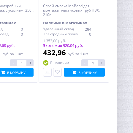
анаэробный,
Спрей-смазка Mr.Bond для
ж с усилием, 250г.
монтажа пластиковых труб ПВХ,
210г
газинах
Наличие в магазинах
ад
0
Удаленный склад
284
Электродный проезд, 6с1
0
Электродный проезд, 6с1
0
1 353,00 руб.
,68 руб.
Экономия 920,04 руб.
2
432,96
руб.
за 1 шт
руб.
за 1 шт
-
+
-
+
В наличии
В КОРЗИНУ
В КОРЗИНУ