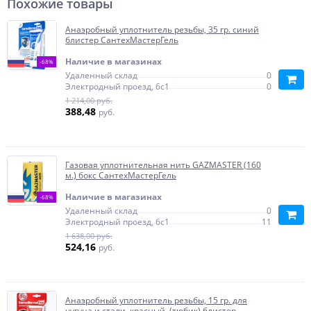
Похожие товары
Анаэробный уплотнитель резьбы, 35 гр. синий
блистер СантехМастерГель
Наличие в магазинах
-68%
Удаленный склад
0
Электродный проезд, 6с1
0
1 214,00 руб.
388,48
руб.
Газовая уплотнительная нить GAZMASTER (160
м.) бокс СантехМастерГель
Наличие в магазинах
-68%
Удаленный склад
0
Электродный проезд, 6с1
11
1 638,00 руб.
524,16
руб.
Анаэробный уплотнитель резьбы, 15 гр. для
чугуна и стали, красный, (тюбик) блистер