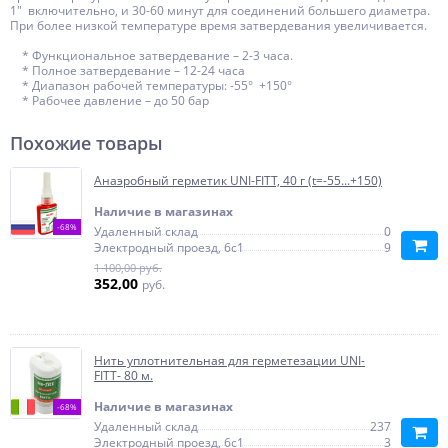
1" включительно, и 30-60 минут для соединений большего диаметра.
При более низкой температуре время затвердевания увеличивается.
* Функциональное затвердевание – 2-3 часа.
* Полное затвердевание – 12-24 часа
* Диапазон рабочей температуры: -55° +150°
* Рабочее давление – до 50 бар
Похожие товары
Анаэробный герметик UNI-FITT, 40 г (t=-55...+150)
Наличие в магазинах
-68%
Удаленный склад
0
Электродный проезд, 6с1
9
1 100,00 руб.
352,00
руб.
Нить уплотнительная для герметезации UNI-
FITT- 80 м.
Наличие в магазинах
-68%
Удаленный склад
237
Электродный проезд, 6с1
3