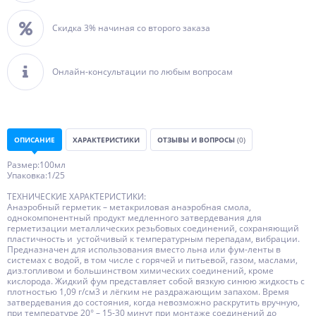
Скидка 3% начиная со второго заказа
Онлайн-консультации по любым вопросам
ОПИСАНИЕ
ХАРАКТЕРИСТИКИ
ОТЗЫВЫ И ВОПРОСЫ
(0)
Размер:100мл
Упаковка:1/25
ТЕХНИЧЕСКИЕ ХАРАКТЕРИСТИКИ:
Анаэробный герметик – метакриловая анаэробная смола,
однокомпонентный продукт медленного затвердевания для
герметизации металлических резьбовых соединений, сохраняющий
пластичность и устойчивый к температурным перепадам, вибрации.
Предназначен для использования вместо льна или фум-ленты в
системах с водой, в том числе с горячей и питьевой, газом, маслами,
диз.топливом и большинством химических соединений, кроме
кислорода. Жидкий фум представляет собой вязкую синюю жидкость с
плотностью 1,09 г/см3 и лёгким не раздражающим запахом. Время
затвердевания до состояния, когда невозможно раскрутить вручную,
при температуре 20° – 15-30 минут при монтаже соединений до