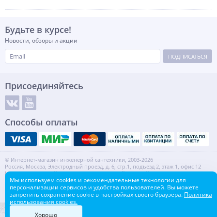
Будьте в курсе!
Новости, обзоры и акции
ПОДПИСАТЬСЯ
Присоединяйтесь
Способы оплаты
© Интернет-магазин инженерной сантехники, 2003-2026
Россия, Москва, Электродный проезд, д. 6, стр.1, подъезд 2, этаж 1, офис 12
Информация на сайте не является публичной офертой.
Мы используем cookies и рекомендательные технологии для
ИНН: 7720553918 КПП: 772001001
персонализации сервисов и удобства пользователей. Вы можете
Контакты
Карта сайта
запретить сохранение cookie в настройках своего браузера.
Политика
использования cookies.
Хорошо