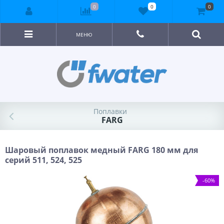
0
0
0
МЕНЮ
Поплавки
FARG
Шаровый поплавок медный FARG 180 мм для
серий 511, 524, 525
-60%