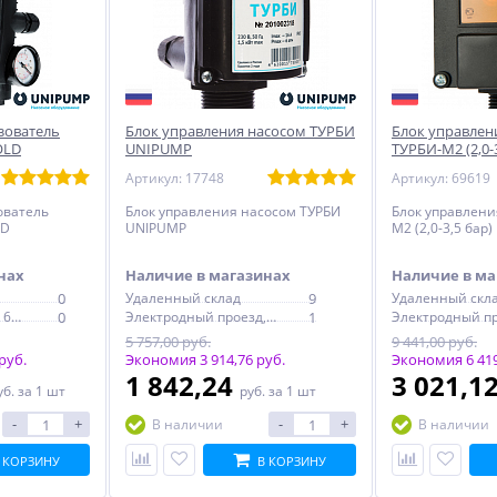
зователь
Блок управления насосом ТУРБИ
Блок управлен
OLD
UNIPUMP
ТУРБИ-М2 (2,0-
Артикул: 17748
Артикул: 69619
ователь
Блок управления насосом ТУРБИ
Блок управлени
LD
UNIPUMP
М2 (2,0-3,5 бар
нах
Наличие в магазинах
Наличие в ма
0
Удаленный склад
9
Удаленный скл
Электродный проезд, 6с1
0
Электродный проезд, 6с1
1
5 757,00 руб.
9 441,00 руб.
руб.
Экономия 3 914,76 руб.
Экономия 6 419
1 842,24
3 021,1
уб.
за 1 шт
руб.
за 1 шт
-
+
-
+
В наличии
В наличии
 КОРЗИНУ
В КОРЗИНУ