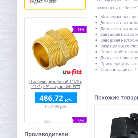
- влажность, не более 
Максимальная произ
Диапазон настройки
Диапазон настройки
-68%
Заводская настройк
Заводская настройк
Разрешающая спосо
Порог срабатывани
Диапазон показани
Присоединительные
Степень защиты: I
Ниппель резьбовой 1"1/2 x
1"1/2 (НР) латунь UNI-FITT
486,72
Похожие това
руб.
1 521,00 руб.
-68%
Производители