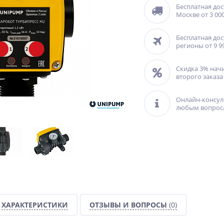
Бесплатная дос
Москве от 3 000
Бесплатная дос
регионы от 9 9
Скидка 3% нач
второго заказа
Онлайн-консул
любым вопрос
ХАРАКТЕРИСТИКИ
ОТЗЫВЫ И ВОПРОСЫ
(0)