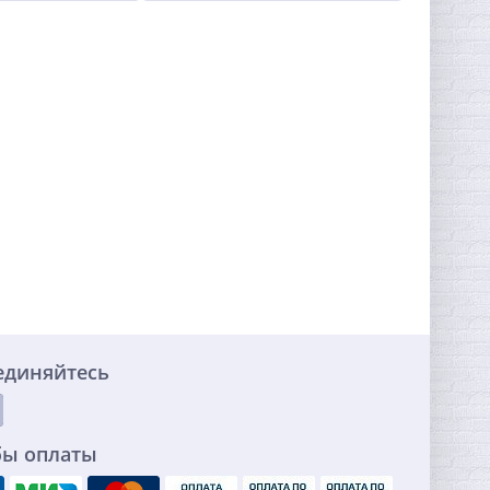
единяйтесь
бы оплаты