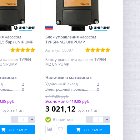
ия насосом
Блок управления насосом
3,5 бар) UNIPUMP
ТУРБИ-М2 UNIPUMP
Артикул: 50387
я насосом ТУРБИ-
Блок управления насосом ТУРБИ-
) UNIPUMP
М2 UNIPUMP
газинах
Наличие в магазинах
ад
2
Удаленный склад
2
Электродный проезд, 6с1
0
Электродный проезд, 6с1
0
9 441,00 руб.
,88 руб.
Экономия 6 419,88 руб.
2
3 021,12
руб.
за 1 шт
руб.
за 1 шт
-
+
-
+
В наличии
В КОРЗИНУ
В КОРЗИНУ