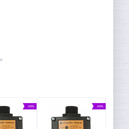
);
-68%
-68%