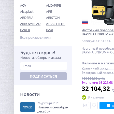
ACV
ALCAPIPE
Alcaplast
APE
ARDERIA
ARISTON
ARROWHEAD
ATLAS FILTRI
Переходник резьбовой
BAKER
BAXI
Частотный преобра
1/2" х 3/8" ВН никель UNI-
ВАРУНА UNIPUMP- 
FITT
Все производители
138,56
Артикул: 53181-OLD
руб.
Частотный преобраз
433,00 руб.
Будьте в курсе!
ВАРУНА UNIPUMP- O
Новости, обзоры и акции
-68%
Наличие в магази
Удаленный склад
ПОДПИСАТЬСЯ
100 326,00 руб.
Экономия 68 221,68 
32 104,32
р
Новости
В наличии
26 декабря 2020
Кран шаровый с
В
Новинки сентября-
электроприводом Neptun
декабря
Profi 12В 1/2"