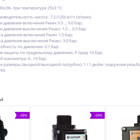
90±3%, при температуре 25±3 °С;
водительность насоса : 7.2 (120) м³/ч (л/мин);
 давления включения Рмин: 0.5 … 9.0 бар;
 давления выключения Рмакс: 1.0 ... 9.5 бар;
а давления включения Рмин: 1.5 бар;
а давления выключения Рмакс: 3.0 бар;
бность по давлению: 0.1 бар;
я защиты по предельному давлению, Р пред: 10 бар;
й манометра: 0…10 бар;
 размеры (входной/выходной патрубок): 1 / 1 дюйм (наружная резьба
P65
ры
-68%
-68%