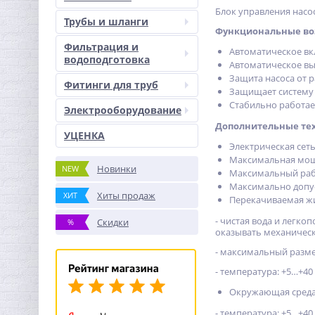
Блок управления нас
Трубы и шланги
Функциональные во
Фильтрация и
Автоматическое вк
водоподготовка
Автоматическое вы
Защита насоса от 
Фитинги для труб
Защищает систему 
Стабильно работае
Электрооборудование
Дополнительные тех
УЦЕНКА
Электрическая сеть: 
Максимальная мощн
Новинки
NEW
Максимальный рабо
Максимально допус
Хиты продаж
ХИТ
Перекачиваемая жи
- чистая вода и легк
Скидки
%
оказывать механическ
- максимальный разме
- температура: +5…+40 
Окружающая среда
- температура: +5…+40 