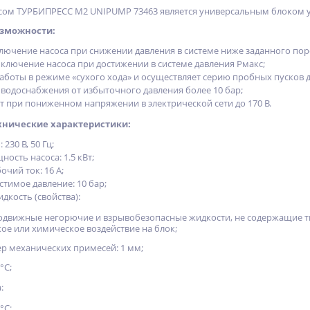
осом ТУРБИПРЕСС М2 UNIPUMP 73463 является универсальным блоком 
зможности:
лючение насоса при снижении давления в системе ниже заданного пор
ключение насоса при достижении в системе давления Рмакс;
работы в режиме «сухого хода» и осуществляет серию пробных пусков 
водоснабжения от избыточного давления более 10 бар;
т при пониженном напряжении в электрической сети до 170 В.
нические характеристики:
230 В, 50 Гц;
ость насоса: 1.5 кВт;
чий ток: 16 А;
тимое давление: 10 бар;
дкость (свойства):
оподвижные негорючие и взрывобезопасные жидкости, не содержащие 
ое или химическое воздействие на блок;
р механических примесей: 1 мм;
°С;
:
°С;