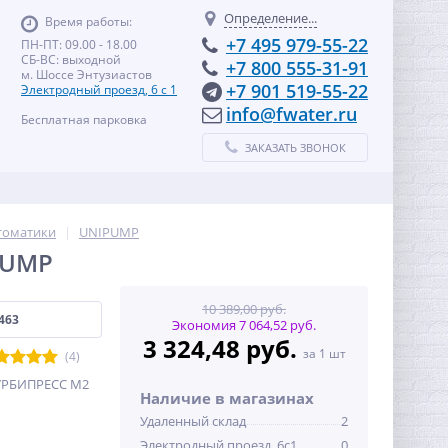
Определение...
Время работы:
+7 495 979-55-22
ПН-ПТ: 09.00 - 18.00
СБ-ВС: выходной
+7 800 555-31-91
м. Шоссе Энтузиастов
+7 901 519-55-22
Электродный проезд, 6 с 1
info@fwater.ru
Бесплатная парковка
ЗАКАЗАТЬ ЗВОНОК
втоматики
UNIPUMP
PUMP
10 389,00 руб.
463
Экономия 7 064,52 руб.
3 324,48 руб.
за 1 шт
(4)
ТУРБИПРЕСС М2
Наличие в магазинах
Удаленный склад
2
Электродный проезд, 6с1
0