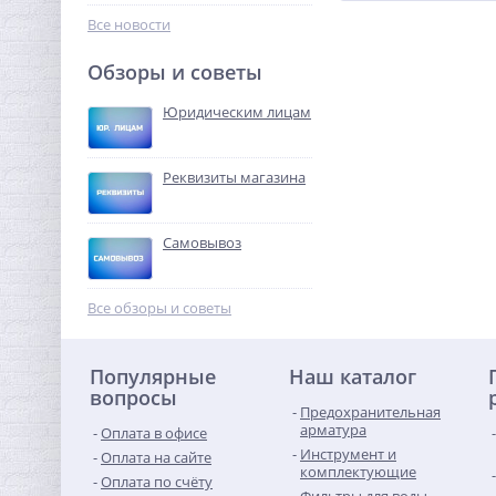
7 541,76
руб.
Все новости
23 568,00 руб.
Обзоры и советы
-68%
Юридическим лицам
Реквизиты магазина
Самовывоз
Тройник резьбовой (ВР) 2"
латунь UNI-FITT
Все обзоры и советы
2 167,04
руб.
Популярные
Наш каталог
6 772,00 руб.
вопросы
Предохранительная
-68%
арматура
Оплата в офисе
Инструмент и
Оплата на сайте
комплектующие
Оплата по счёту