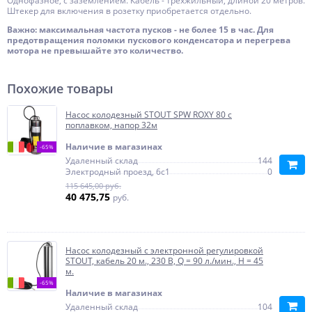
Однофазное, с заземлением. Кабель - трехжильный, длиной 20 метров.
Штекер для включения в розетку приобретается отдельно.
Важно: максимальная частота пусков - не более 15 в час. Для
предотвращения поломки пускового конденсатора и перегрева
мотора не превышайте это количество.
Похожие товары
Насос колодезный STOUT SPW ROXY 80 с
поплавком, напор 32м
Наличие в магазинах
-65%
Удаленный склад
144
Электродный проезд, 6с1
0
115 645,00 руб.
40 475,75
руб.
Насос колодезный с электронной регулировкой
STOUT, кабель 20 м., 230 В, Q = 90 л./мин., H = 45
м.
-65%
Наличие в магазинах
Удаленный склад
104