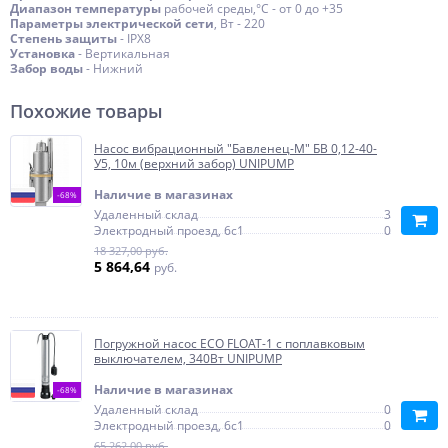
Диапазон температуры
рабочей среды,°C - от 0 до +35
Параметры электрической сети
, Вт - 220
Степень защиты
- IPX8
Установка
- Вертикальная
Забор воды
- Нижний
Похожие товары
Насос вибрационный "Бавленец-М" БВ 0,12-40-
У5, 10м (верхний забор) UNIPUMP
Наличие в магазинах
-68%
Удаленный склад
3
Электродный проезд, 6с1
0
18 327,00 руб.
5 864,64
руб.
Погружной насос ECO FLOAT-1 с поплавковым
выключателем, 340Вт UNIPUMP
Наличие в магазинах
-68%
Удаленный склад
0
Электродный проезд, 6с1
0
65 262,00 руб.