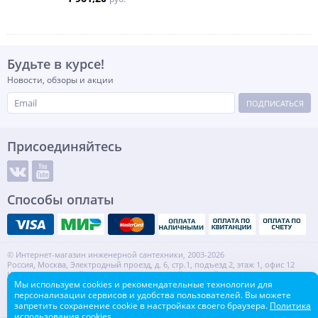
Будьте в курсе!
Новости, обзоры и акции
ПОДПИСАТЬСЯ
Присоединяйтесь
Способы оплаты
© Интернет-магазин инженерной сантехники, 2003-2026
Россия, Москва, Электродный проезд, д. 6, стр.1, подъезд 2, этаж 1, офис 12
Информация на сайте не является публичной офертой.
Мы используем cookies и рекомендательные технологии для
ИНН: 7720553918 КПП: 772001001
персонализации сервисов и удобства пользователей. Вы можете
Контакты
Карта сайта
запретить сохранение cookie в настройках своего браузера.
Политика
использования cookies.