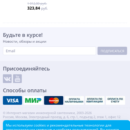
1 012,00 руб.
323,84
руб.
Будьте в курсе!
Новости, обзоры и акции
ПОДПИСАТЬСЯ
Присоединяйтесь
Способы оплаты
© Интернет-магазин инженерной сантехники, 2003-2026
Россия, Москва, Электродный проезд, д. 6, стр.1, подъезд 2, этаж 1, офис 12
Информация на сайте не является публичной офертой.
ИНН: 7720553918 КПП: 772001001
Мы используем cookies и рекомендательные технологии для
персонализации сервисов и удобства пользователей. Вы можете