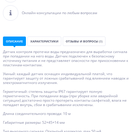
Онлайн-консультации по любым вопросам
ОПИСАНИЕ
ХАРАКТЕРИСТИКИ
ОТЗЫВЫ И ВОПРОСЫ
(0)
Датчик контроля протечки воды предназначен для выработки сигнала
при попадании на него воды. Датчик подключен к безопасному
источнику питания и не представляет опасности при прикосновении к
пластинам-контактам.
Умный: каждый датчик оснащен индивидуальной платой, что
гарантирует защиту от ложных срабатываний под влиянием наводок и
электромагнитного излучения.
Герметичный: степень защиты IP67 гарантирует полную
герметичность. При попадании воды (при уборке или аварийной
ситуации) достаточно просто протереть контакты салфеткой, влага не
попадает внутрь, сбои в срабатывании исключены.
Длина соединительного провода: 10 м
Габаритные размеры: 52×45×14 мм
Тип выходного сигнала: Открытый коллектор, mах 50 мА